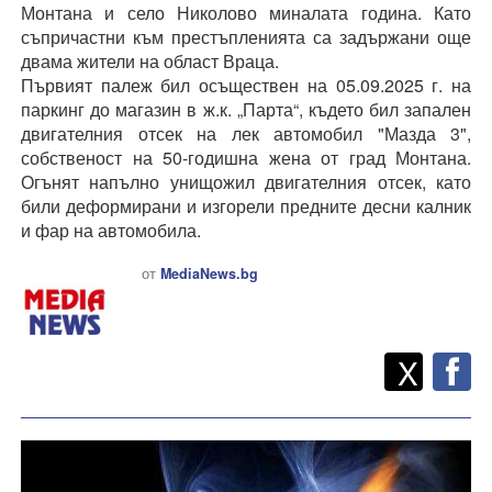
Монтана и село Николово миналата година. Като
съпричастни към престъпленията са задържани още
двама жители на област Враца.
Първият палеж бил осъществен на 05.09.2025 г. на
паркинг до магазин в ж.к. „Парта“, където бил запален
двигателния отсек на лек автомобил "Мазда 3",
собственост на 50-годишна жена от град Монтана.
Огънят напълно унищожил двигателния отсек, като
били деформирани и изгорели предните десни калник
и фар на автомобила.
от
MediaNews.bg
Twitt
Споделете
X
F