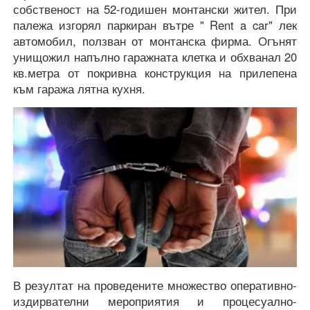
собственост на 52-годишен монтански жител. При
палежа изгорял паркиран вътре " Rent a car" лек
автомобил, ползван от монтанска фирма. Огънят
унищожил напълно гаражната клетка и обхванал 20
кв.метра от покривна конструкция на прилепена
към гаража лятна кухня.
В резултат на проведените множество оперативно-
издирвателни мероприятия и процесуално-