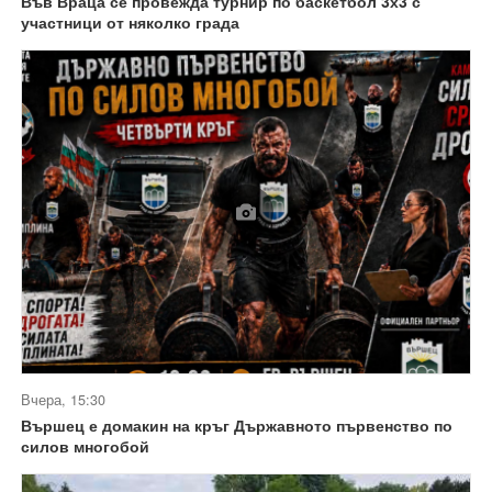
Във Враца се провежда турнир по баскетбол 3х3 с
участници от няколко града
Вчера, 15:30
Вършец е домакин на кръг Държавното първенство по
силов многобой