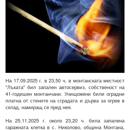
На 17.09.2025 г. в 23,50 ч. в монтанската местност
"Лъката" бил запален автосервиз, собственост на
41-годишен монтанчани. Унищожени били оградни
платна от стените на сградата и дърва за огрев в
склад, намиращ се пред нея.
На 25.11.2025 г. около 23,20 ч. била запалена
гаражната клетка в с. Николово, община Монтана,