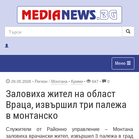
Меню
29.05.2026
• Регион /
Монтана
•
Крими
•
647 •
0
Заловиха жител на област
Враца, извършил три палежа
в монтанско
Служители от Районно управление – Монтана
заловиха врачански жител, извършил 3 палежа в град