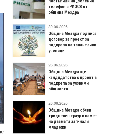
постъпили на „зеления“
телефон в РИОСВ от
община Мездра
30.06.2026
Община Мездра подписа
договор за проект за
подкрепа на талантливи
ученици
26.06.2026
Община Мездра ще
кандидатства с проект в
подкрепа за уязвими
общности
26.06.2026
Община Мездра обяви
тридневен траур в памет
на двамата загинали
младежи
не