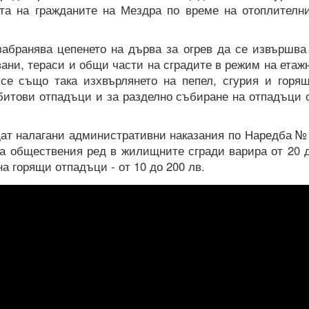
ата на гражданите на Мездра по време на отоплителн
забранява цепенето на дърва за огрев да се извършва
ни, тераси и общи части на сградите в режим на етаж
 се също така изхвърлянето на пепел, сгурия и горя
битови отпадъци и за разделно събиране на отпадъци 
ат налагани административни наказания по Наредба №
на обществения ред в жилищните сгради варира от 20 
на горящи отпадъци - от 10 до 200 лв.