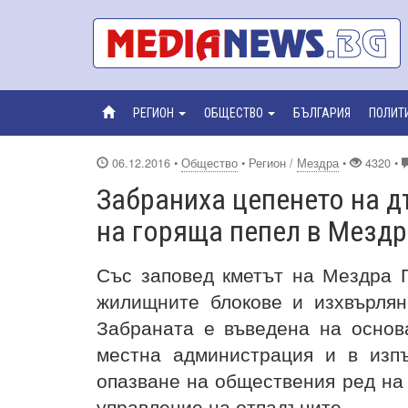
РЕГИОН
ОБЩЕСТВО
БЪЛГАРИЯ
ПОЛИТ
06.12.2016
•
Общество
• Регион /
Мездра
•
4320 •
Забраниха цепенето на д
на горяща пепел в Мезд
Със заповед кметът на Мездра 
жилищните блокове и изхвърлян
Забраната е въведена на основ
местна администрация и в из
опазване на обществения ред на
управление на отпадъците.