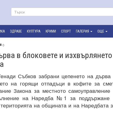
ИКА
ЗДРАВЕ
КУЛТУРА
КРИМИ
СПОРТ
ГАЛЕРИЯ
ОЩЕ
0
ърва в блоковете и изхвърлянето
ра
Генади Събков забрани цепенето на дърва
ето на горящи отпадъци в кофите за сме
ание Закона за местното самоуправление
пълнение на Наредба №1 за поддържане 
 територията на общината и на Наредбата 