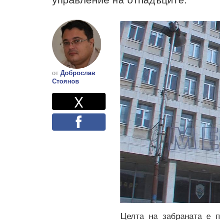
от
Доброслав
Стоянов
Twitter
Споделете
X
Facebook
Целта на забраната е п