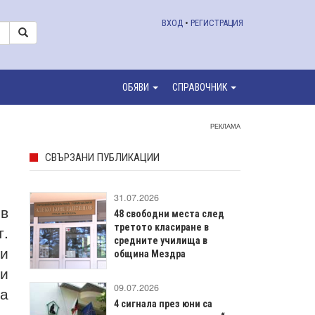
ВХОД
•
РЕГИСТРАЦИЯ
ОБЯВИ
СПРАВОЧНИК
РЕКЛАМА
СВЪРЗАНИ ПУБЛИКАЦИИ
31.07.2026
 в
48 свободни места след
т.
третото класиране в
средните училища в
 и
община Мездра
и
09.07.2026
за
4 сигнала през юни са