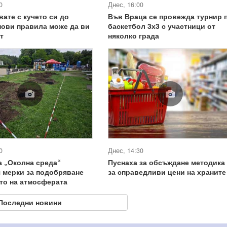
0
Днес, 16:00
вате с кучето си до
Във Враца се провежда турнир 
нови правила може да ви
баскетбол 3х3 с участници от
т
няколко града
0
Днес, 14:30
 „Околна среда“
Пуснаха за обсъждане методика
 мерки за подобряване
за справедливи цени на храните
то на атмосферата
Последни новини