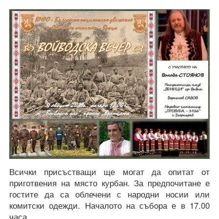
Всички присъстващи ще могат да опитат от
приготвения на място курбан. За предпочитане е
гостите да са облечени с народни носии или
комитски одежди. Началото на събора е в 17.00
часа.