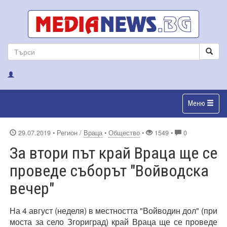
Меню
29.07.2019
• Регион /
Враца
•
Общество
•
1549 •
0
За втори път край Враца ще се
проведе съборът "Войводска
вечер"
На 4 август (неделя) в местността "Войводин дол" (при
моста за село Згориград) край Враца ще се проведе