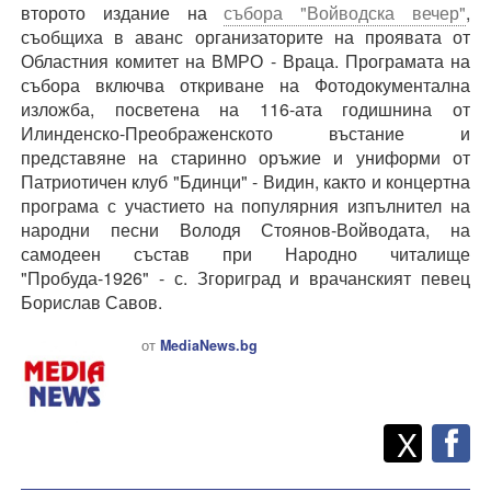
второто издание на
събора "Войводска вечер"
,
съобщиха в аванс организаторите на проявата от
Областния комитет на ВМРО - Враца. Програмата на
събора включва откриване на Фотодокументална
изложба, посветена на 116-ата годишнина от
Илинденско-Преображенското въстание и
представяне на старинно оръжие и униформи от
Патриотичен клуб "Бдинци" - Видин, както и концертна
програма с участието на популярния изпълнител на
народни песни Володя Стоянов-Войводата, на
самодеен състав при Народно читалище
"Пробуда-1926" - с. Згориград и врачанският певец
Борислав Савов.
от
MediaNews.bg
Twitt
Споделете
X
F