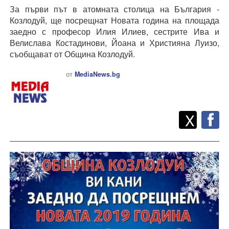
За първи път в атомната столица на България -
Козлодуй, ще посрещнат Новата година на площада
заедно с професор Илия Илиев, сестрите Ива и
Велислава Костадинови, Йоана и Християна Луизо,
съобщават от Община Козлодуй.
от
MediaNews.bg
Twitt
Споделете
X
F