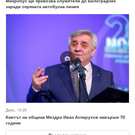
Микробус ще превозва служители до Белоградчик
заради спряната автобусна линия
Днес, 15:20
Кметът на община Мездра Иван Аспарухов навърши 70
години
Последни новини