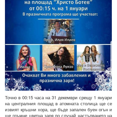
Точно в 00:15 часа на 31 декември срещу 1 януари
на централния площад в атомната столица ще се
извият кръшни хора, ще бъде запален буен огън и
ще гръмне цветна заря по случай настъпването на