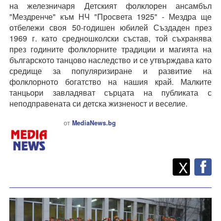
на железничаря Детският фолклорен ансамбъл
"Мездренче" към НЧ "Просвета 1925" - Мездра ще
отбележи своя 50-годишен юбилей Създаден през
1969 г. като средношколски състав, той съхранява
през годините фолклорните традиции и магията на
българското танцово наследство и се утвърждава като
средище за популяризиране и развитие на
фолклорното
богатство на нашия край. Малките
танцьори завладяват сърцата на публиката с
неподправената си детска жизненост и веселие.
от
MediaNews.bg
Twitt
Споделете
X
F