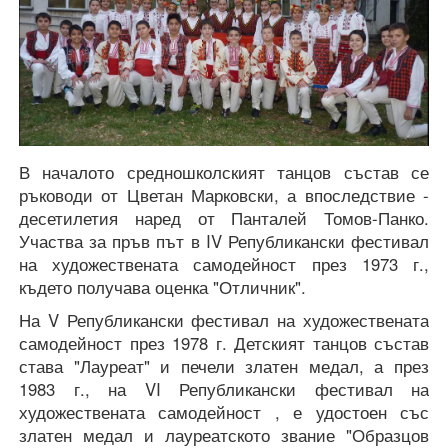
В началото средношколският танцов състав се
ръководи от Цветан Марковски, а впоследствие -
десетилетия наред от Панталей Томов-Панко.
Участва за пръв път в IV Републикански фестивал
на художествената самодейност през 1973 г.,
където получава оценка "Отличник".
На V Републикански фестивал на художествената
самодейност през 1978 г. Детският танцов състав
става "Лауреат" и печели златен медал, а през
1983 г., на VI Републикански фестивал на
художествената самодейност , е удостоен със
златен медал и лауреатското звание "Образцов