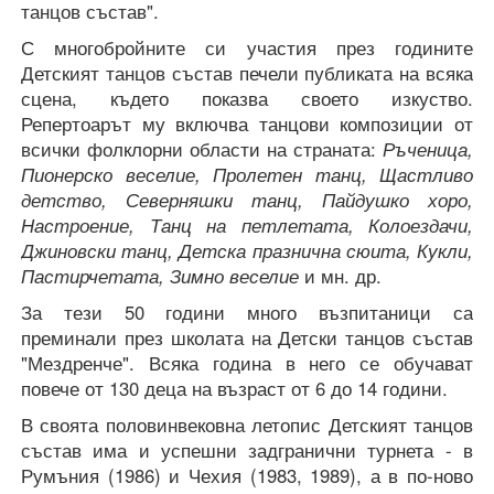
танцов състав".
С многобройните си участия през годините
Детският танцов състав печели публиката на всяка
сцена, където показва своето изкуство.
Репертоарът му включва танцови композиции от
всички фолклорни области на страната:
Ръченица,
Пионерско веселие, Пролетен танц, Щастливо
детство, Северняшки танц, Пайдушко хоро,
Настроение, Танц на петлетата, Колоездачи,
Джиновски танц, Детска празнична сюита, Кукли,
Пастирчетата, Зимно веселие
и мн. др.
За тези 50 години много възпитаници са
преминали през школата на Детски танцов състав
"Мездренче". Всяка година в него се обучават
повече от 130 деца на възраст от 6 до 14 години.
В своята половинвековна летопис Детският танцов
състав има и успешни задгранични турнета - в
Румъния (1986) и Чехия (1983, 1989), а в по-ново