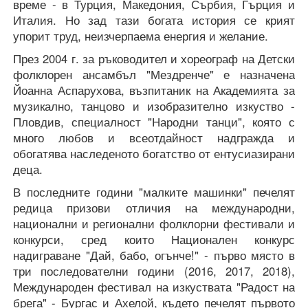
време - в Турция, Македония, Сърбия, Гърция и
Италия. Но зад тази богата история се крият
упорит труд, неизчерпаема енергия и желание.
През 2004 г. за ръководител и хореограф на Детски
фолклорен ансамбъл "Мездренче" е назначена
Йоанна Аспарухова, възпитаник на Академията за
музикално, танцово и изобразително изкуство -
Пловдив, специалност "Народни танци", която с
много любов и всеотдайност надгражда и
обогатява наследеното богатство от ентусиазирани
деца.
В последните години "малките машинки" печелят
редица призови отличия на международни,
национални и регионални фолклорни фестивали и
конкурси, сред които Национален конкурс
надиграване "Дай, бабо, огънче!" - първо място в
три последователни години (2016, 2017, 2018),
Международен фестивал на изкуствата "Радост на
брега" - Бургас и Ахелой, където печелят първото