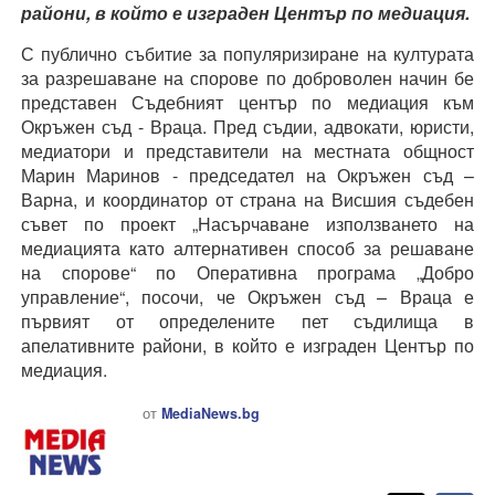
райони, в който е изграден Център по медиация.
С публично събитие за популяризиране на културата
за разрешаване на спорове по доброволен начин бе
представен Съдебният център по медиация към
Окръжен съд - Враца. Пред съдии, адвокати, юристи,
медиатори и представители на местната общност
Марин Маринов - председател на Окръжен съд –
Варна, и координатор от страна на Висшия съдебен
съвет по проект „Насърчаване използването на
медиацията като алтернативен способ за решаване
на спорове“ по Оперативна програма „Добро
управление“, посочи, че Окръжен съд – Враца е
първият от определените пет съдилища в
апелативните райони, в който е изграден Център по
медиация.
от
MediaNews.bg