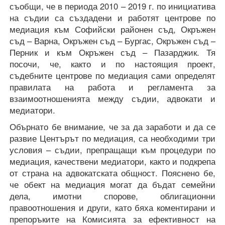
съобщи, че в периода 2010 – 2019 г. по инициатива
на съдии са създадени и работят центрове по
медиация към Софийски районен съд, Окръжен
съд – Варна, Окръжен съд – Бургас, Окръжен съд –
Перник и към Окръжен съд – Пазарджик. Тя
посочи, че, както и по настоящия проект,
съдебните центрове по медиация сами определят
правилата на работа и регламента за
взаимоотношенията между съдии, адвокати и
медиатори.
Обърнато бе внимание, че за да заработи и да се
развие Центърът по медиация, са необходими три
условия – съдии, препращащи към процедури по
медиация, качествени медиатори, както и подкрепа
от страна на адвокатската общност. Пояснено бе,
че обект на медиация могат да бъдат семейни
дела, имотни спорове, облигационни
правоотношения и други, като бяха коментирани и
препоръките на Комисията за ефективност на