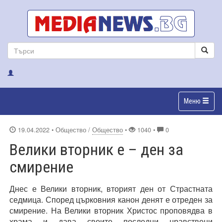
Меню
19.04.2022
• Общество /
Общество
•
1040 •
0
Велики вторник е – ден за
смирение
Днес е Велики вторник, вторият ден от Страстната
седмица. Според църковния канон денят е отреден за
смирение. На Велики вторник Христос проповядва в
храма и дава своите последни нравствени