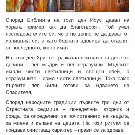
Според Библията на този ден Исус давал на
хората пример как да благотворят. Той учел
последователите си, че е по-ценно не да дават от
излишъка си, а като бедната вдовица да отделят
от последното, което имат.
На този ден Христос разказал притчата за десетте
девици - пет мъдри и пет неразумни. Мъдрите
имали чисти светилници и свещен елей, а
неразумните - само чисти светилници. Така само
първите пет били готови за идването на
Спасителя.
Според народните традиции първите три дни от
Страстната седмица – понеделник, вторник и
сряда, са определени за почистването на къщата,
за миене и къпане на децата. На този ритуал се
придава очистващ характер – прави се за здраве.