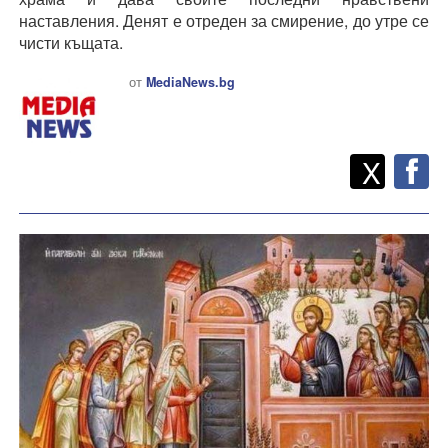
наставления.
Денят е отреден за смирение, до утре се
чисти къщата.
от
MediaNews.bg
Twitt
Споделете
X
F