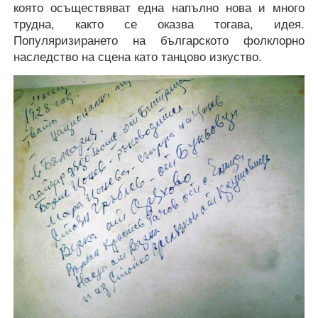
която осъществяват една напълно нова и много
трудна, както се оказва тогава, идея.
Популяризирането на българското фолклорно
наследство на сцена като танцово изкуство.