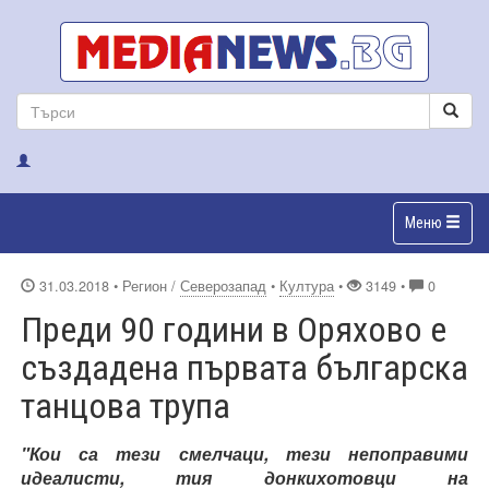
Меню
31.03.2018
• Регион /
Северозапад
•
Култура
•
3149 •
0
Преди 90 години в Оряхово е
създадена първата българска
танцова трупа
"Кои са тези смелчаци, тези непоправими
идеалисти, тия донкихотовци на