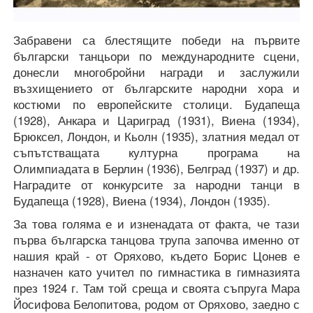
Забравени са блестящите победи на първите
български танцьори по международните сцени,
донесли многобройни награди и заслужили
възхищението от българските народни хора и
костюми по европейските столици. Будапеща
(1928), Анкара и Цариград (1931), Виена (1934),
Брюксел, Лондон, и Кьолн (1935), златния медал от
съпътстващата културна програма на
Олимпиадата в Берлин (1936), Белград (1937) и др.
Наградите от конкурсите за народни танци в
Будапеща (1928), Виена (1934), Лондон (1935).
За това голяма е и изненадата от факта, че тази
първа българска танцова трупа започва именно от
нашия край - от Оряхово, където Борис Цонев е
назначен като учител по гимнастика в гимназията
през 1924 г. Там той среща и своята съпруга Мара
Йосифова Белопитова, родом от Оряхово, заедно с