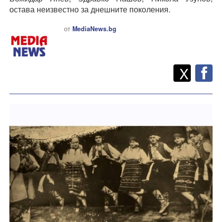
остава неизвестно за днешните поколения.
от
MediaNews.bg
Twitt
Споделете
X
F