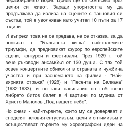
неразбирането Борис Цонев ще се сблъсква през
целия си живот. Заради упоритостта му да
продължава да излиза на сцените с танцовия си
състав, той е уволняван като учител 10 пъти за 17
години.
И въпреки това не се предава, не се отказва, за да
пожънат с "Българска китка" най-големите
триумфи, да предизвикат фурор по европейските
сцени, конкурси и фестивали. През 1929 г. той
вече ръководи ансамбъл от 120 души. С тях той
освен концертните обиколки в страната и чужбина
участва и при заснемането на филми - "Най-
вярната стража" (1928) и "Песента на Балкана"
(1932-1933), и поставя написания по собствено
либрето битов балет в 4 картини по музика от
Христо Манолов „Под нашето небе".
Но онези - най-първите, които му се доверяват и
споделят неговия ентусиазъм, цели и оптимизъм и
осъществяват първите му хореографски идеи на