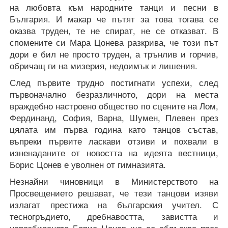
на любовта към народните танци и песни в
България. И макар че пътят за това тогава се
оказва труден, те не спират, не се отказват. В
спомените си Мара Цонева разкрива, че този път
дори е бил не просто труден, а трънлив и горчив,
обричащ ги на мизерия, недоимък и лишения.
След първите трудно постигнати успехи, след
първоначално безразличното, дори на места
враждебно настроено общество по сцените на Лом,
Фердинанд, София, Варна, Шумен, Плевен през
цялата им първа година като танцов състав,
въпреки първите ласкави отзиви и похвали в
изненаданите от новостта на идеята вестници,
Борис Цонев е уволнен от гимназията.
Незнайни чиновници в Министерството на
Просвещението решават, че тези танцови изяви
излагат престижа на българския учител. С
тесногръдието, дребнавостта, завистта и