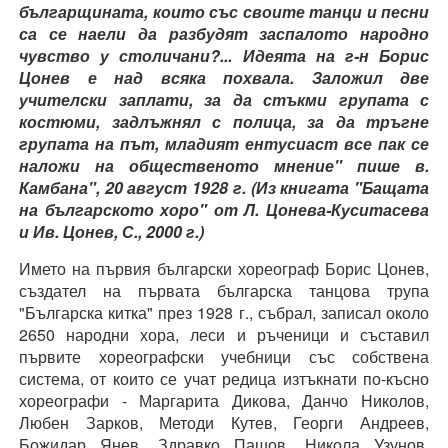
българщината, които със своите танци и песни
са се наели да разбудят заспалото народно
чувство у столичани?... Идеята на г-н Борис
Цонев е над всяка похвала. Заложил две
учителски заплати, за да стъкми групата с
костюми, задлъжнял с полица, за да тръгне
групата на път, младият ентусиаст все пак се
наложи на общественото мнение" пише в.
Камбана", 20 август 1928 г. (Из книгата "Бащата
на българското хоро" от Л. Цонева-Куситасева
и Ив. Цонев, С., 2000 г.)
Името на първия български хореограф Борис Цонев,
създател на първата българска танцова трупа
"Българска китка" през 1928 г., събрал, записал около
2650 народни хора, леси и ръченици и съставил
първите хореографски учебници със собствена
система, от които се учат редица изтъкнати по-късно
хореографи - Маргарита Дикова, Данчо Николов,
Любен Зарков, Методи Кутев, Георги Андреев,
Божидар Янев, Здравко Пашов, Никола Узунов,