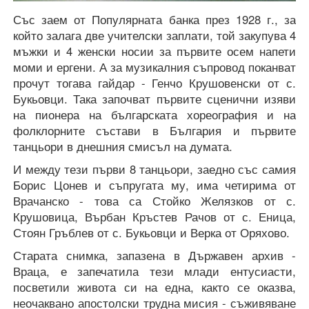
Със заем от Популярната банка през 1928 г., за
който залага две учителски заплати, той закупува 4
мъжки и 4 женски носии за първите осем напети
моми и ергени. А за музикалния съпровод поканват
прочут тогава гайдар - Генчо Крушовенски от с.
Букьовци. Така започват първите сценични изяви
на пионера на българската хореография и на
фолклорните състави в България и първите
танцьори в днешния смисъл на думата.
И между тези първи 8 танцьори, заедно със самия
Борис Цонев и съпругата му, има четирима от
Врачанско - това са Стойко Желязков от с.
Крушовица, Върбан Кръстев Рачов от с. Еница,
Стоян Гръблев от с. Букьовци и Верка от Оряхово.
Старата снимка, запазена в Държавен архив -
Враца, е запечатила тези млади ентусиасти,
посветили живота си на една, както се оказва,
неочаквано апостолски трудна мисия - съживяване