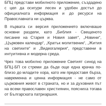
БПЦ представи мобилното приложение, създадено
с цел да осигури лесен и удобен достъп до
официалната информация и до ресурси на
Православната ни църква.
В първата си версия приложението включваше
основни раздели, като „Библия - Свещеното
писание на Стария и Новия завет“, „Новини“,
„Църковен календар“, „Кратък молитвеник“, „Жития
на светиите“ и „Видеогалерия“, представени в
интуитивна и модерна среда.
Чрез това мобилно приложение Светият синод на
БПЦ-БП се стреми да бъде още една крачка по-
близо до младите хора, като им предоставя бърза,
навременна и ценна информация - не само от
църковния живот в страната, но и за духовния път
на всеки православен християнин, поясниха тогава
от Българската патриаршия.