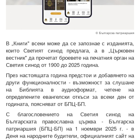
© Българска патриаршия
В „Книги" всеки може да се запознае с изданията,
които Светият синод предлага, а в „Църковен
вестник" да прочетат броевете на печатния орган на
Светия синод от 1900 до 2025 година.
През настоящата година предстои и добавянето на
други функционалности - възможност за слушане
на Библията в аудиоформат, четене на
определените евангелски откъси за всеки ден от
годината, поясняват от БПЦ-БП.
С благословението на Свeтия синод на
Българската православна църква - Българска
патриаршия (БПЦ-БП) на 1 ноември 2025 г. - в
Деня на народните будители, официалният сайт на