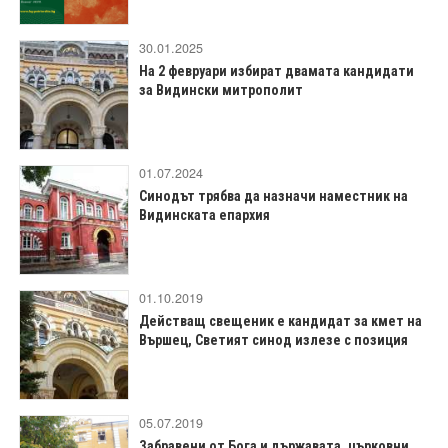
30.01.2025
На 2 февруари избират двамата кандидати
за Видински митрополит
01.07.2024
Синодът трябва да назначи наместник на
Видинската епархия
01.10.2019
Действащ свещеник е кандидат за кмет на
Вършец, Светият синод излезе с позиция
05.07.2019
Забравени от Бога и държавата, църковни