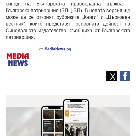
синод на Българската православна църква -
Българска патриаршия (БПЦ-БП). В новата версия ще
може да се открият рубриките „Книги" и „Църковен
вестник", които представят основната дейност на
Синодалното издателство, съобщиха от Българската
патриаршия.
от
MediaNews.bg
Twitt
Споделете
X
F