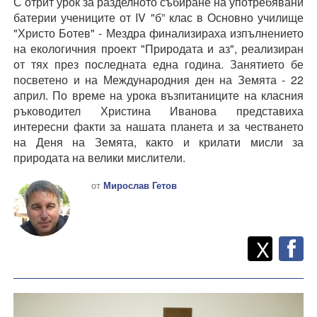
С отрит урок за разделното събиране на употребявани
батерии учениците от IV "б” клас в Основно училище
"Христо Ботев" - Мездра финализираха изпълнението
на екологичния проект "Природата и аз", реализиран
от тях през последната една година. Занятието бе
посветено и на Международния ден на Земята - 22
април. По време на урока възпитаниците на класния
ръководител Христина Иванова представиха
интересни факти за нашата планета и за честването
на Деня на Земята, както и крилати мисли за
природата на велики мислители.
от
Мирослав Гетов
Twitt
Споделете
X
F