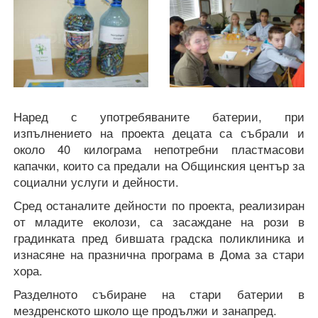
Наред с употребяваните батерии, при
изпълнението на проекта децата са събрали и
около 40 килограма непотребни пластмасови
капачки, които са предали на Общинския център за
социални услуги и дейности.
Сред останалите дейности по проекта, реализиран
от младите еколози, са засаждане на рози в
градинката пред бившата градска поликлиника и
изнасяне на празнична програма в Дома за стари
хора.
Разделното събиране на стари батерии в
мездренското школо ще продължи и занапред.