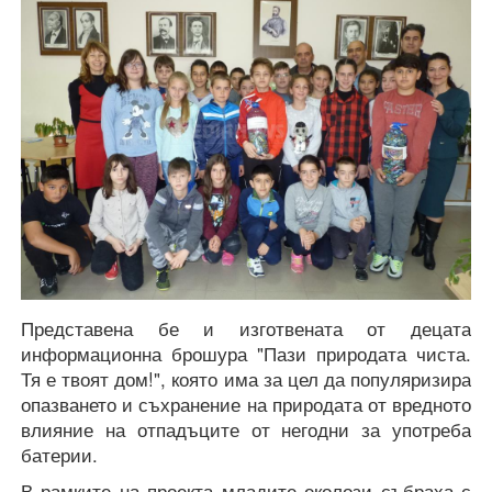
Представена бе и изготвената от децата
информационна брошура "Пази природата чиста.
Тя е твоят дом!", която има за цел да популяризира
опазването и съхранение на природата от вредното
влияние на отпадъците от негодни за употреба
батерии.
В рамките на проекта младите еколози събраха с