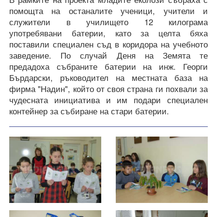
помощта на останалите ученици, учители и
служители в училището 12 килограма
употребявани батерии, като за целта бяха
поставили специален съд в коридора на учебното
заведение. По случай Деня на Земята те
предадоха събраните батерии на инж. Георги
Бърдарски, ръководител на местната база на
фирма "Надин", който от своя страна ги похвали за
чудесната инициатива и им подари специален
контейнер за събиране на стари батерии.