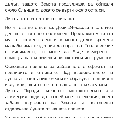
дълъг, защото Земята продължава да обикаля
около Слънцето, докато се върти около оста си.
Луната като естествена спирачка
Но и това не е всичко. Дори 24-часовият слънчев
ден не е напълно постоянен. Продължителността
му се променя леко и в много дълги времеви
мащаби има тенденция да нараства. Това явление
е минимално, но може да бъде измерено с
помощта на съвременни високоточни инструменти.
Основната причина за забавянето е ефектът на
приливите и отливите. Под въздействието на
лунната гравитация океаните образуват приливни
издутини, които не са напълно съгласувани с
Луната. Поради триенето с морското дъно тази
асиметрия води до разсейване на енергия, което
забавя въртенето на Земята и постепенно
отдалечава Луната от нашата планета.
За по-лесно разбиране може да си представим