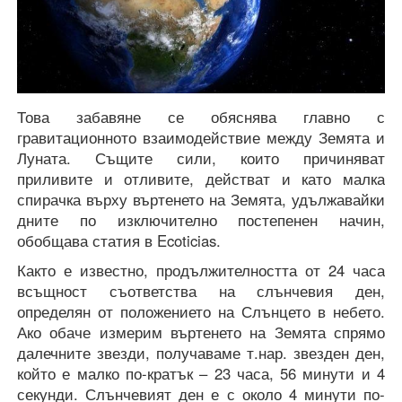
Това забавяне се обяснява главно с
гравитационното взаимодействие между Земята и
Луната. Същите сили, които причиняват
приливите и отливите, действат и като малка
спирачка върху въртенето на Земята, удължавайки
дните по изключително постепенен начин,
обобщава статия в Ecoticias.
Както е известно, продължителността от 24 часа
всъщност съответства на слънчевия ден,
определян от положението на Слънцето в небето.
Ако обаче измерим въртенето на Земята спрямо
далечните звезди, получаваме т.нар. звезден ден,
който е малко по-кратък – 23 часа, 56 минути и 4
секунди. Слънчевият ден е с около 4 минути по-