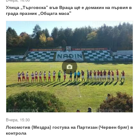
Улица „Търговска“ във Враца щe е домакин на първия в
града празник „Общата маса"
Вчера, 15:30
Локомотив (Мездра) гостува на Партизан (Червен бряг) в
контрола