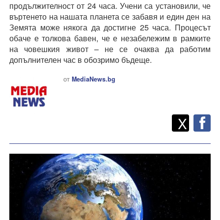
продължителност от 24 часа. Учени са установили, че
въртенето на нашата планета се забавя и един ден на
Земята може някога да достигне 25 часа. Процесът
обаче е толкова бавен, че е незабележим в рамките
на човешкия живот – не се очаква да работим
допълнителен час в обозримо бъдеще.
от
MediaNews.bg
Twitt
Споделете
X
F