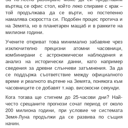
въртящ се офис стол, който леко спираме с крак –
той продължава да се върти, но постепенно
намалява скоростта си. Подобен процес протича и
на Земята, но в планетарен мащаб и в рамките на
милиони години.
Учените откриват това минимално забавяне чрез
изключително прецизни атомни часовници,
комбинирани с астрономически наблюдения и
анализ на исторически данни, като например
сведения за древни слънчеви затъмнения. За да
се поддържа съответствие между официалното
време и реалното въртене на Земята, понякога към
часовниците се добавят т.нар. високосни секунди.
Кога тогава ще стигнем до 25-часови дни? Най-
често срещаните прогнози сочат период от около
200 милиона години, при условие че системата
Земя-Луна продължи да се развива по същия
начин.