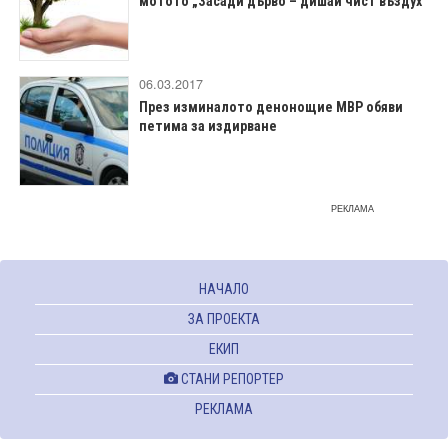
мотото „Засади дърво – дишай чист въздух“
06.03.2017
През изминалото денонощие МВР обяви
петима за издирване
РЕКЛАМА
НАЧАЛО
ЗА ПРОЕКТА
ЕКИП
СТАНИ РЕПОРТЕР
РЕКЛАМА