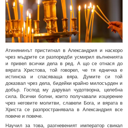
Атинянинът пристигнал в Александрия и наскоро
чрез мъдрите си разпоредби усмирил вълненията
и привел всички дела в ред. А що се отнася до
вярата Христова, той говорел, че тя едничка е
истинска и спасяваща вяра. Думите си той
доказвал чрез дела, бидейки крайно милосърден и
добър. Господ му дарувал чудотворна, целебна
сила. Всички болни, които получавали изцерение
чрез неговите молитви, славели Бога, и вярата в
Христа се разпространявала в Александрия все
повече и повече.
Научил за това, разгневеният император свикал