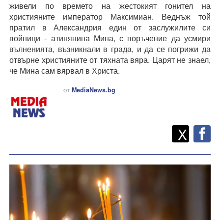
живели по времето на жестокият гонител на
християните император Максимиан. Веднъж той
пратил в Александрия един от заслужилите си
войници - атинянина Мина, с поръчение да усмири
вълненията, възникнали в града, и да се погрижи да
отвърне християните от тяхната вяра. Царят не знаел,
че Мина сам вярвал в Христа.
от
MediaNews.bg
Twitt
Споделете
X
F