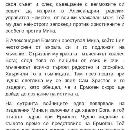
своя съвет и след съвещание с велможите си
решил да изпрати в Александрия градския
управител Ермоген, от всички уважаван мъж. Той
му дал най-строги заповеди против християните и
особено против Мина.
В Александрия Ермоген арестувал Мина, който бил
неотклонен от вярата си и го подложил на
мъчения. Отрязали му краката - мъченикът хвалел
Бога; след това го лишили от език и очи -
мъченикът всичко търпял радостно и спокойно.
Хвърлили го в тъмницата. Там през нощта при
чудна светлина му се явил Сам Христос и го
изцерил, като обещал, че и Ермоген скоро ще
дойде до познание на истината.
На сутринта войниците едва повярвали на
изцеления Мина и започнали да хвалят Бога, а той
отишъл здрав при Ермоген. Чудно видение в
същото време се представило на Ермоген. Той
видял два светли ангела, увенчаващи мъченика с