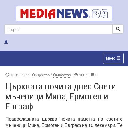
Меню
10.12.2022
• Общество /
Общество
•
1067 •
0
Църквата почита днес Свети
мъченици Мина, Ермоген и
Евграф
Православната църква почита паметта на светите
мъченици Мина, Ермоген и Евграф на 10 декември. Те