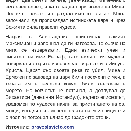
нетленен венец, и като паднал при нозете на Мина.
После се покръстил, раздал имотите си и с Мина
започнали да проповядват истинската вяра и чрез
Божията сила правели чудеса.
Накрая в Александрия пристигнал самият
Максимиан и започнал да ги изтезава. Те обаче на
мига се изцерявали. Един езически учен и
писател, на име Евграф, като видял тия чудеса,
повярвал и открито изповядвал вярата си в Иисуса
Христа. Царят със своята ръка го убил. Мина и
Ермоген по заповед на царя били посечени с меч, а
телата им в железен ковчег били хвърлени в
морето. Но ковчегът не потънал, а доплувал до
Византион (днешния Истанбул), където епископът,
уведомен по чудесен начин за пристигането на св.
мощи, извадил из морето телата на мъчениците и
с чест ги погребал близо до градските стени.
Източник:
pravoslavieto.com