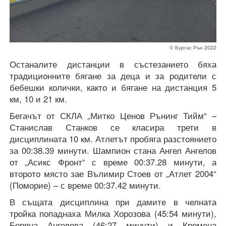
© Бургас Рън 2022
Останалите дистанции в състезанието бяха
традиционните бягане за деца и за родители с
бебешки колички, както и бягане на дистанция 5
км, 10 и 21 км.
Бегачът от СКЛА „Митко Ценов Рънинг Тийм“ –
Станислав Станков се класира трети в
дисциплината 10 км. Атлетът пробяга разстоянието
за 00:38.39 минути. Шампион стана Ангел Ангелов
от „Асикс Фронт“ с време 00:37.28 минути, а
второто място зае Вълимир Стоев от „Атлет 2004“
(Поморие) – с време 00:37.42 минути.
В същата дисциплина при дамите в челната
тройка попаднаха Милка Хорозова (45:54 минути),
Боряна Ангелова (46:27 минути) и Кремена