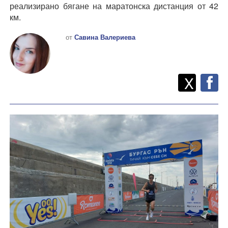
реализирано бягане на маратонска дистанция от 42
км.
от
Савина Валериева
Twitt
Споделете
X
F