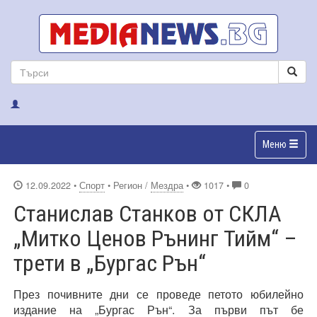
Меню
12.09.2022
•
Спорт
• Регион /
Мездра
•
1017 •
0
Станислав Станков от СКЛА
„Митко Ценов Рънинг Тийм“ –
трети в „Бургас Рън“
През почивните дни се проведе петото юбилейно
издание на „Бургас Рън“. За първи път бе