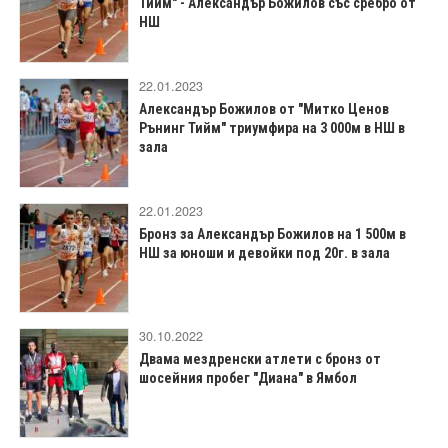
Тийм" - Александър Божилов със сребро от
НШ
22.01.2023
Александър Божилов от "Митко Ценов
Рънинг Тийм" триумфира на 3 000м в НШ в
зала
22.01.2023
Бронз за Александър Божилов на 1 500м в
НШ за юноши и девойки под 20г. в зала
30.10.2022
Двама мездренски атлети с бронз от
шосейния пробег "Диана" в Ямбол