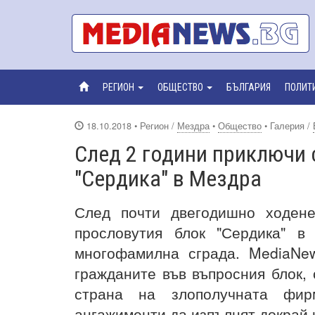
РЕГИОН
ОБЩЕСТВО
БЪЛГАРИЯ
ПОЛИТ
18.10.2018
• Регион /
Мездра
•
Общество
• Галерия /
След 2 години приключи 
"Сердика" в Мездра
След почти двегодишно ходене
прословутия блок "Сердика" в
многофамилна сграда. MediaNe
гражданите във въпросния блок, 
страна на злополучната фир
ангажименти да изпълнят докрай 