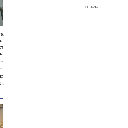
РЕКЛАМА
та
за
от
на
..
.
на
ок