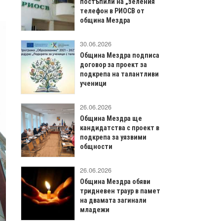
постъпили на „зеления“
телефон в РИОСВ от
община Мездра
30.06.2026
Община Мездра подписа
договор за проект за
подкрепа на талантливи
ученици
26.06.2026
Община Мездра ще
кандидатства с проект в
подкрепа за уязвими
общности
26.06.2026
Община Мездра обяви
тридневен траур в памет
на двамата загинали
младежи