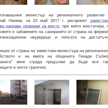
тогавашния министър на регионалното развитие
олай Нанков, на 23 май 2017 г. ресорният
заместни
а направи проверки на място
, при която констатира, 
човете е забавянето на санирането от страна на фирма
рганизационни неуредици и липсата на достатъч
кции от страна на заместник-министъра на регионално
ойството и на кмета на общината Генади Събко
ираната" вече сграда продължи да бъде все та
ещите е почти трагично.