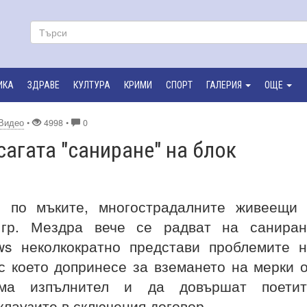
ИКА
ЗДРАВЕ
КУЛТУРА
КРИМИ
СПОРТ
ГАЛЕРИЯ
ОЩЕ
Видео
•
4998 •
0
сагата "саниране" на блок
 по мъките, многострадалните живеещи 
 гр. Мездра вече се радват на саниран
ws неколкократно представи проблемите 
с което допринесе за вземането на мерки 
ма изпълнител и да довършат поетит
клаузите в сключения договор.