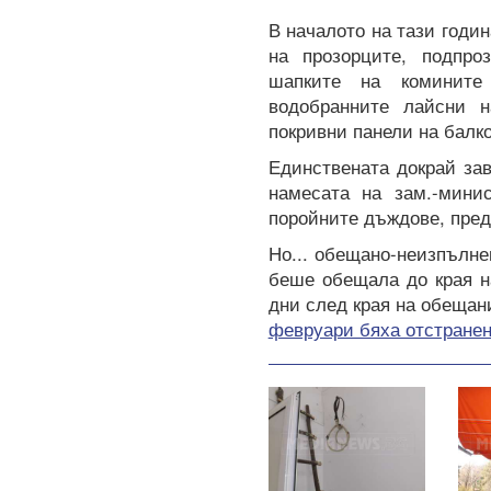
В началото на тази годи
на прозорците, подпро
шапките на комините
водобранните лайсни н
покривни панели на балк
Единствената докрай за
намесата на зам.-мини
поройните дъждове, пред
Но...
обещано-неизпълне
беше обещала до края н
дни след края на обещан
февруари бяха отстранен