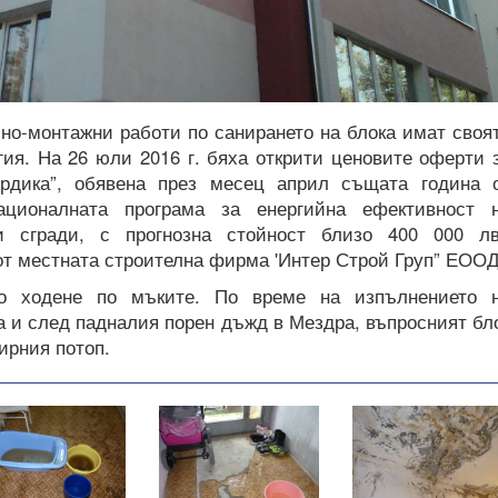
но-монтажни работи по санирането на блока имат своя
ия. На 26 юли 2016 г. бяха открити ценовите оферти 
ердика”, обявена през месец април същата година 
ионалната програма за енергийна ефективност 
 сгради, с прогнозна стойност близо 400 000 лв
от местната строителна фирма 'Интер Строй Груп” ЕООД
то ходене по мъките. По време на изпълнението 
а и след падналия порен дъжд в Мездра, въпросният бл
ирния потоп.