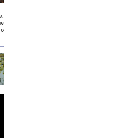
а.
че
то