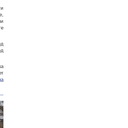
ти
е,
ни
те
ед
ед
ка
ет
на