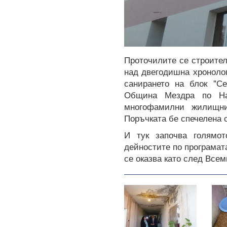
Проточилите се строител
над двегодишна хронолог
санирането на блок "С
Община Мездра по Нац
многофамилни жилищни
Поръчката бе спечелена 
И тук започва голямо
дейностите по програмат
се оказва като след Всем