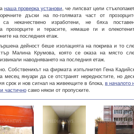
на
наша проверка установи
, че липсват цели стъклопаке
зоречните дъски на по-голямата част от прозорцит
 са некачествено изработени, не бяха поставе
а прозорците и терасите, нямаше ги и олекотени
оните на последния етаж.
вършена дейност беше изолацията на покрива и то сл
стър Малина Крумова, която се оказа на място сл
извикали наводняването на последния етаж.
н
о. Собственикът на фирмата изпълнител Гена Кадийс
а месец януари да се отстранят нередностите, но дес
ия срок и нов сигнал на живеещите в блока,
в началото 
и частично
само някои от пропуските.