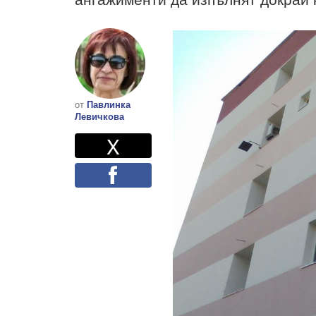
от
Павлинка
Левичкова
Twitter
Споделете
X
Facebook