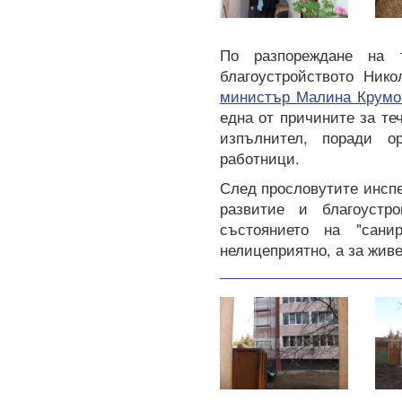
По разпореждане на 
благоустройството Ник
министър Малина Крумов
една от причините за те
изпълнител, поради о
работници.
След прословутите инспе
развитие и благоустр
състоянието на "сан
нелицеприятно, а за живе