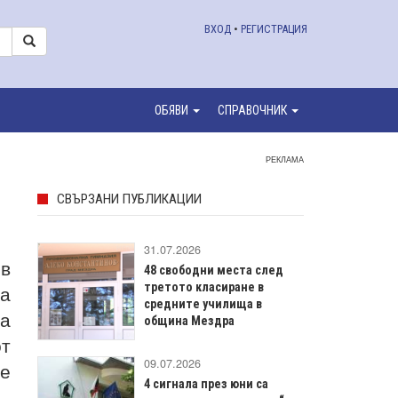
ВХОД
•
РЕГИСТРАЦИЯ
ОБЯВИ
СПРАВОЧНИК
РЕКЛАМА
СВЪРЗАНИ ПУБЛИКАЦИИ
31.07.2026
в
48 свободни места след
а
третото класиране в
средните училища в
на
община Мездра
от
09.07.2026
е
4 сигнала през юни са