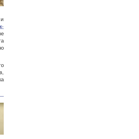
 и
к-
че
та
но
то
в,
ка