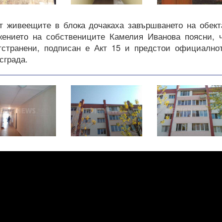
ст живеещите в блока дочакаха завършването на обект
ението на собствениците Камелия Иванова поясни, 
тстранени, подписан е Акт 15 и предстои официално
сграда.