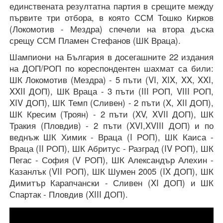
единствената резултатна партия в срещите между
първите три отбора, в която ССМ Тошко Кирков
(Локомотив - Мездра) спечели на втора дъска
срещу ССМ Пламен Стефанов (ШК Враца).
Шампиони на България в досегашните 22 издания
на ДОП/РОП по кореспондентен шахмат са били:
ШК Локомотив (Мездра) - 5 пъти (VI, XIX, XX, XXI,
XXII ДОП), ШК Враца - 3 пъти (III РОП, VIII РОП,
XIV ДОП), ШК Темп (Сливен) - 2 пъти (X, XII ДОП),
ШК Кресим (Троян) - 2 пъти (XV, XVII ДОП), ШК
Тракия (Пловдив) - 2 пъти (XVI,XVIII ДОП) и по
веднъж ШК Химик - Враца (I РОП), ШК Каиса -
Враца (II РОП), ШК Абритус - Разград (IV РОП), ШК
Пегас - София (V РОП), ШК Александър Алехин -
Казанлък (VII РОП), ШК Шумен 2005 (IX ДОП), ШК
Димитър Карапчански - Сливен (XI ДОП) и ШК
Спартак - Пловдив (XIII ДОП).