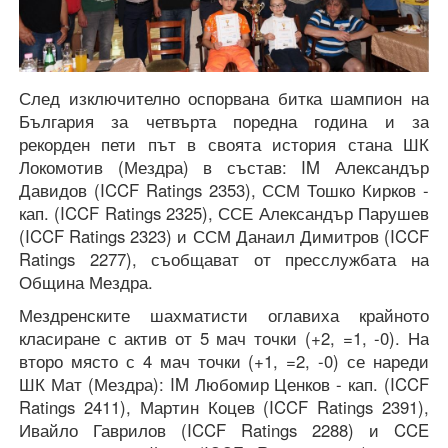
След изключително оспорвана битка шампион на
България за четвърта поредна година и за
рекорден пети път в своята история стана ШК
Локомотив (Мездра) в състав: IM Александър
Давидов (ICCF Ratings 2353), ССМ Тошко Кирков -
кап. (ICCF Ratings 2325), ССЕ Александър Парушев
(ICCF Ratings 2323) и ССМ Данаил Димитров (ICCF
Ratings 2277), съобщават от пресслужбата на
Община Мездра.
Мездренските шахматисти оглавиха крайното
класиране с актив от 5 мач точки (+2, =1, -0). На
второ място с 4 мач точки (+1, =2, -0) се нареди
ШК Мат (Мездра): IM Любомир Ценков - кап. (ICCF
Ratings 2411), Мартин Коцев (ICCF Ratings 2391),
Ивайло Гаврилов (ICCF Ratings 2288) и CCE