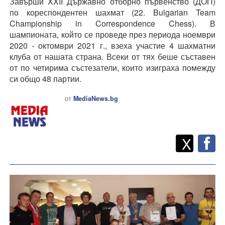
Завърши XXII Държавно отборно първенство (ДОП)
по кореспондентен шахмат (22. Bulgarian Team
Championship in Correspondence Chess). В
шампионата, който се проведе през периода ноември
2020 - октомври 2021 г., взеха участие 4 шахматни
клуба от нашата страна. Всеки от тях беше съставен
от по четирима състезатели, които изиграха помежду
си общо 48 партии.
от
MediaNews.bg
Twitt
Споделете
X
F