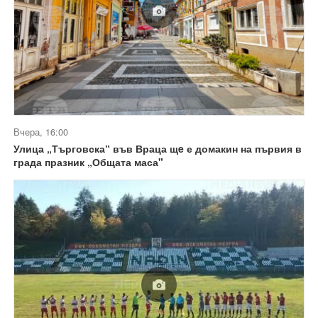
Вчера, 16:00
Улица „Търговска“ във Враца щe е домакин на първия в
града празник „Общата маса"