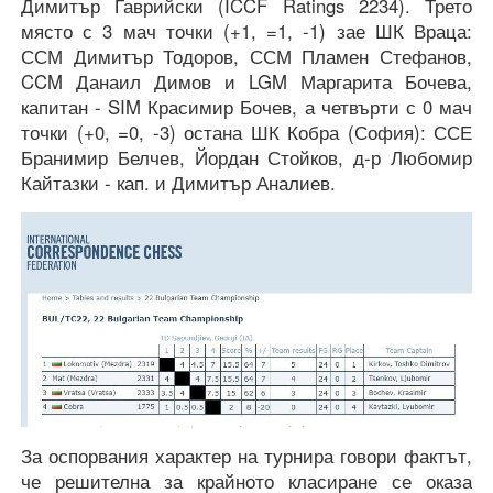
Димитър Гаврийски (ICCF Ratings 2234). Трето
място с 3 мач точки (+1, =1, -1) зае ШК Враца:
ССМ Димитър Тодоров, ССМ Пламен Стефанов,
CCM Данаил Димов и LGM Маргарита Бочева,
капитан - SIM Красимир Бочев, а четвърти с 0 мач
точки (+0, =0, -3) остана ШК Кобра (София): ССЕ
Бранимир Белчев, Йордан Стойков, д-р Любомир
Кайтазки - кап. и Димитър Аналиев.
За оспорвания характер на турнира говори фактът,
че решителна за крайното класиране се оказа