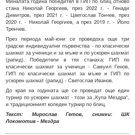
Миналата година победител в ГИП по блиц отново
стана Николай Георгиев, през 2022 г. - Генади
Димитров, през 2021 г. - Цветослав Тончев, през
2020 г. - Николай Георгиев, а през 2019 г. - Йоло
Тренчев.
През периода май-юни се проведоха още три
градски индивидуални първенства - по класически
шахмат за ученици и за мъже и по ускорен шахмат
(рапид). Победители в тях станаха: ГИП по
класически шахмат за ученици - Самуил Генов,
ГИП по класически шахмат за мъже и ГИП по
ускорен шахмат (рапид) - Светослав Иванов.
До края на годината ще се проведат още един
турнир по ускорен шахмат - този за „Купа Мездра“,
и традиционният коледен турнир по блиц.
Текст: Мирослав Гетов, снимки: ШК
Локомотив - Мездра