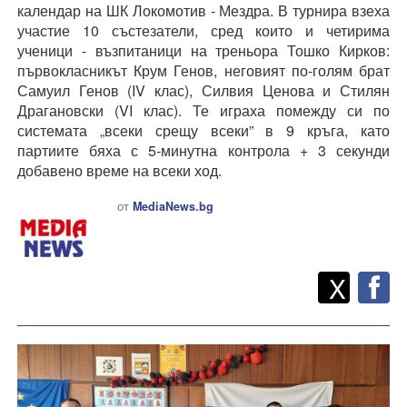
календар на ШК Локомотив - Мездра. В турнира взеха
участие 10 състезатели, сред които и четирима
ученици - възпитаници на треньора Тошко Кирков:
първокласникът Крум Генов, неговият по-голям брат
Самуил Генов (IV клас), Силвия Ценова и Стилян
Драгановски (VI клас). Те играха помежду си по
системата „всеки срещу всеки” в 9 кръга, като
партиите бяха с 5-минутна контрола + 3 секунди
добавено време на всеки ход.
от
MediaNews.bg
Twitt
Споделете
X
F