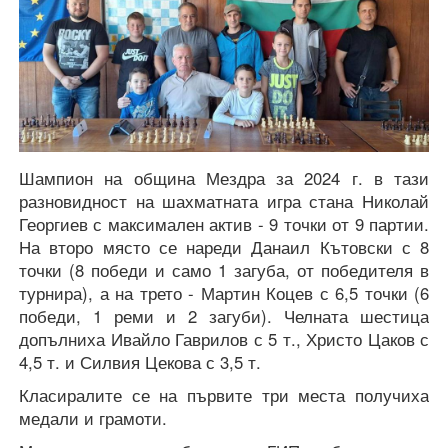
Шампион на община Мездра за 2024 г. в тази
разновидност на шахматната игра стана Николай
Георгиев с максимален актив - 9 точки от 9 партии.
На второ място се нареди Данаил Кътовски с 8
точки (8 победи и само 1 загуба, от победителя в
турнира), а на трето - Мартин Коцев с 6,5 точки (6
победи, 1 реми и 2 загуби). Челната шестица
допълниха Ивайло Гаврилов с 5 т., Христо Цаков с
4,5 т. и Силвия Цекова с 3,5 т.
Класиралите се на първите три места получиха
медали и грамоти.