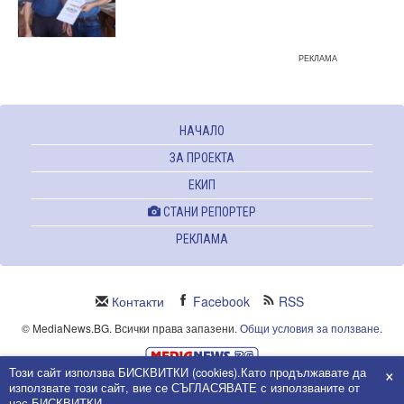
РЕКЛАМА
НАЧАЛО
ЗА ПРОЕКТА
ЕКИП
СТАНИ РЕПОРТЕР
РЕКЛАМА
Контакти
Facebook
RSS
© MediaNews.BG. Всички права запазени.
Общи условия за ползване
.
×
Този сайт използва БИСКВИТКИ (cookies).Като продължавате да
Powered and owned by Intersat Ltd.
използвате този сайт, вие се СЪГЛАСЯВАТЕ с използваните от
Собственост на Интерсат ООД.
нас БИСКВИТКИ.