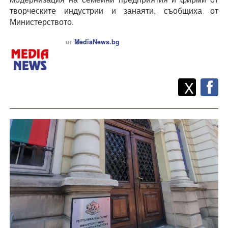
творческите индустрии и занаяти, съобщиха от
Министерството.
от
MediaNews.bg
Twitt
Споделете
X
F