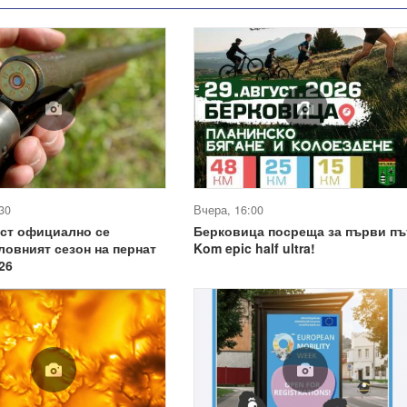
30
Вчера, 16:00
уст официално се
Берковица посреща за първи пъ
ловният сезон на пернат
Kom epic half ultra!
26