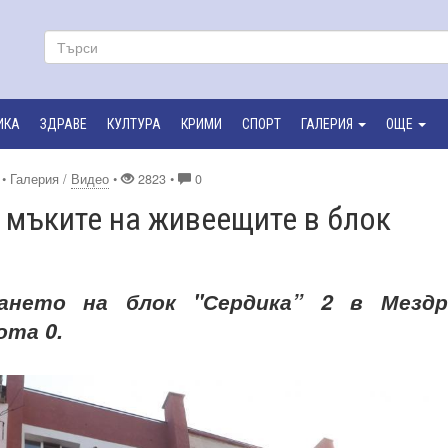
ИКА
ЗДРАВЕ
КУЛТУРА
КРИМИ
СПОРТ
ГАЛЕРИЯ
ОЩЕ
• Галерия /
Видео
•
2823 •
0
 мъките на живеещите в блок
рането на блок "Сердика” 2 в Мездр
ота 0.