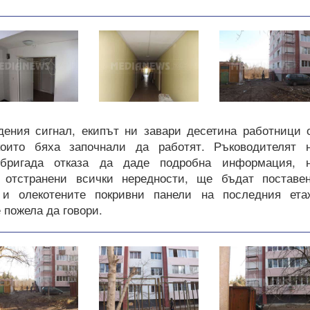
дения сигнал, екипът ни завари десетина работници 
оито бяха започнали да работят. Ръководителят 
а бригада отказа да даде подробна информация, 
 отстранени всички нередности, ще бъдат поставе
 и олекотените покривни панели на последния ета
е пожела да говори.