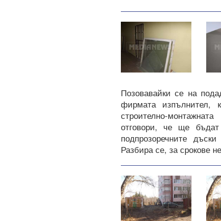
Позовавайки се на пода
фирмата изпълнител, к
строително-монтажнат
отговори, че ще бъдат
подпрозоречните дъски
Разбира се, за срокове н