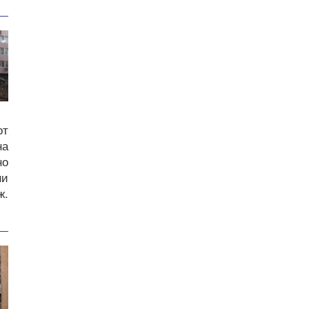
от
на
но
ни
ж.