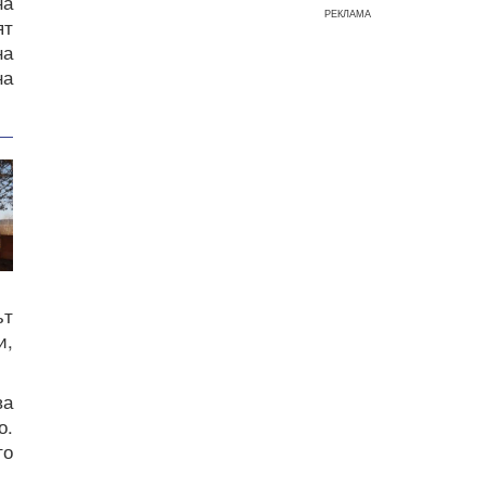
на
РЕКЛАМА
ят
на
на
ът
и,
ва
о.
то