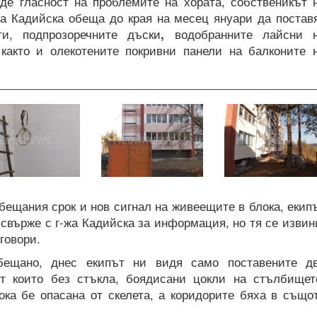
де гласност на проблемите на хората,
собственикът 
а Кадийска обеща до края на месец януари да постав
ти, подпрозоречните дъски
,
водобранните лайсни 
 както и олекотените покривни панели на балконите 
обещания срок и нов сигнал на живеещите в блока, екип
 свърже с г-жа Кадийска за информация, но тя се извин
говори.
бещано, днес екипът ни видя само поставените д
от които без стъкла, боядисани цокли на стълбищет
ока бе опасана от скелета, а коридорите бяха в също