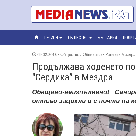
РЕГИОН
ОБЩЕСТВО
БЪЛГАРИЯ
ПОЛИТ
09.02.2018
• Общество /
Общество
• Регион /
Мездра
Продължава ходенето по
"Сердика” в Мездра
Обещано-неизпълнено! Сани
отново зацикли и е почти на к