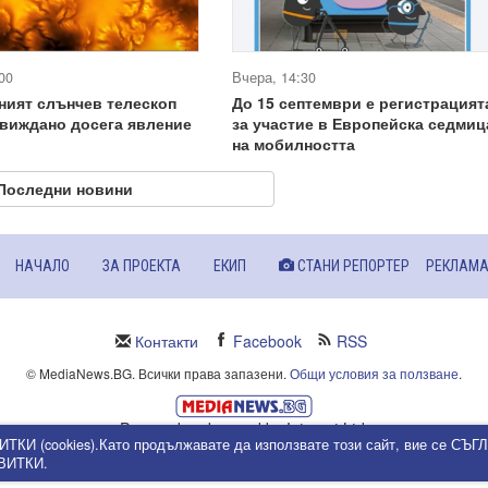
00
Вчера, 14:30
ният слънчев телескоп
До 15 септември е регистрацият
виждано досега явление
за участие в Европейска седмиц
на мобилността
Последни новини
НАЧАЛО
ЗА ПРОЕКТА
ЕКИП
СТАНИ РЕПОРТЕР
РЕКЛАМ
Контакти
Facebook
RSS
© MediaNews.BG. Всички права запазени.
Общи условия за ползване
.
Powered and owned by Intersat Ltd.
ИТКИ (cookies).Като продължавате да използвате този сайт, вие се СЪ
Собственост на Интерсат ООД.
КВИТКИ.