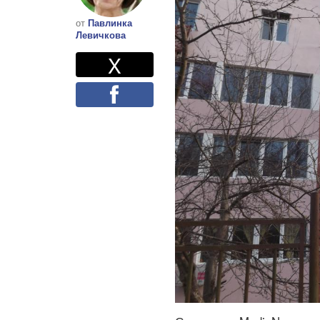
от
Павлинка
Левичкова
Twitter
Споделете
X
Facebook