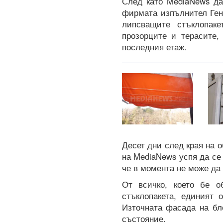
След като MediaNews да
фирмата изпълнител Ген
липсващите стъклопаке
прозорците и терасите,
последния етаж.
Десет дни след края на 
на MediaNews успя да се
че в момента не може да 
От всичко, което бе о
стъклопакета, единият 
Източната фасада на бл
състояние.