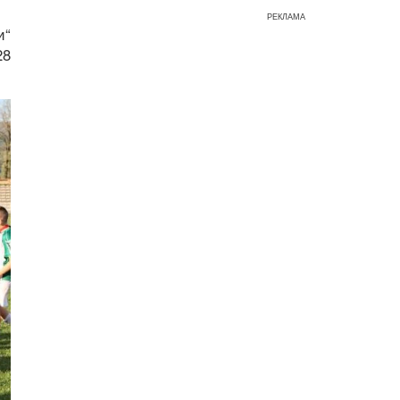
РЕКЛАМА
и“
28
.