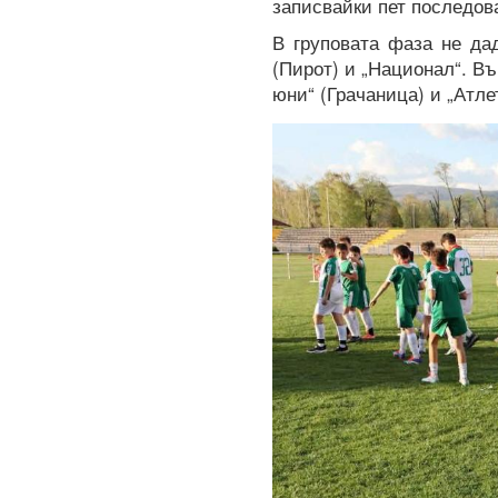
записвайки пет последов
В груповата фаза не да
(Пирот) и „Национал“. В
юни“ (Грачаница) и „Атле