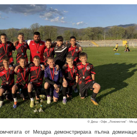
© Дюш - Офк ,,Локомотив'' - Мез
мчетата от Мездра демонстрираха пълна доминаци