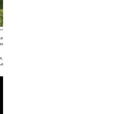
дра
си
ян
я.
ък