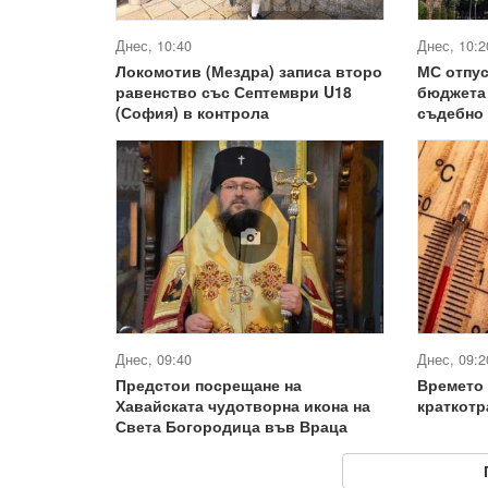
Днес, 10:40
Днес, 10:2
Локомотив (Мездра) записа второ
МС отпус
равенство със Септември U18
бюджета 
(София) в контрола
съдебно
Днес, 09:40
Днес, 09:2
Предстои посрещане на
Времето 
Хавайската чудотворна икона на
краткотр
Света Богородица във Враца