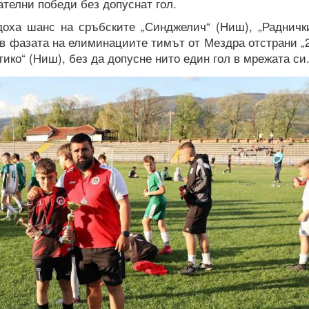
ателни победи без допуснат гол.
доха шанс на сръбските „Синджелич“ (Ниш), „Радничк
ъв фазата на елиминациите тимът от Мездра отстрани „
тико“ (Ниш), без да допусне нито един гол в мрежата си