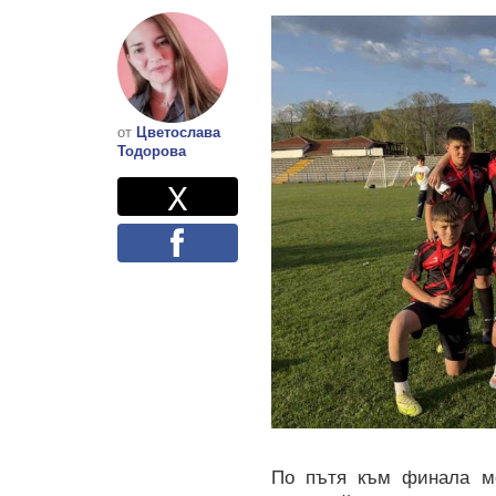
от
Цветослава
Тодорова
Twitter
Споделете
X
Facebook
По пътя към финала мо