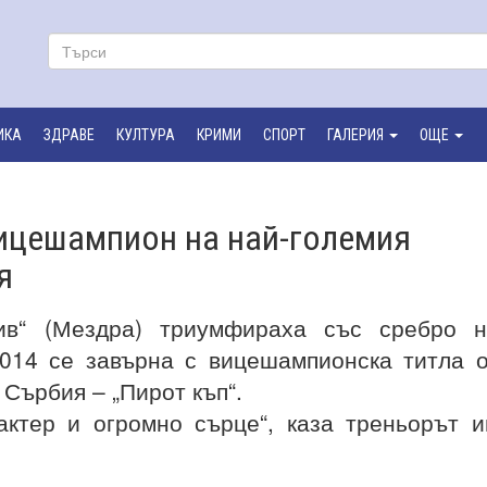
ИКА
ЗДРАВЕ
КУЛТУРА
КРИМИ
СПОРТ
ГАЛЕРИЯ
ОЩЕ
вицешампион на най-големия
я
ив“ (Мездра) триумфираха със сребро н
014 се завърна с вицешампионска титла 
Сърбия – „Пирот къп“.
актер и огромно сърце“, каза треньорът 