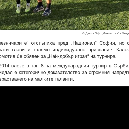
© Дюш - Офк ,,Локомотив'' - Мез
лезничарите“ отстъпиха пред „Национал“ София, но 
нати глави и голямо индивидуално признание. Кало
омотив бе обявен за „Най-добър играч“ на турнира.
014 влезе в топ 8 на международния турнир в Сърби
едал е категорично доказателство за огромния напред
зрастването на малките таланти.