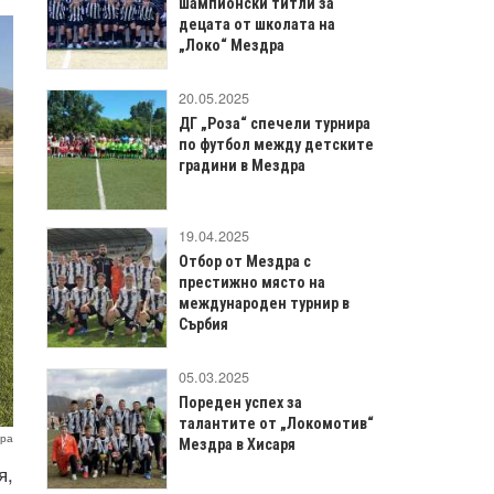
шампионски титли за
децата от школата на
„Локо“ Мездра
20.05.2025
ДГ „Роза“ спечели турнира
по футбол между детските
градини в Мездра
19.04.2025
Отбор от Мездра с
престижно място на
международен турнир в
Сърбия
05.03.2025
Пореден успех за
талантите от „Локомотив“
дра
Мездра в Хисаря
я,