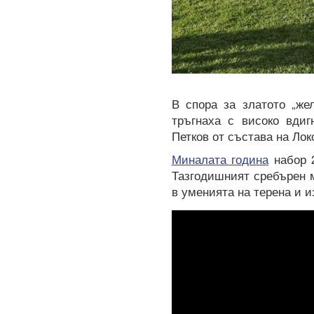
В спора за златото „же
тръгнаха с високо вдиг
Петков от състава на Лок
Миналата година
набор 2
Тазгодишният сребърен м
в уменията на терена и и