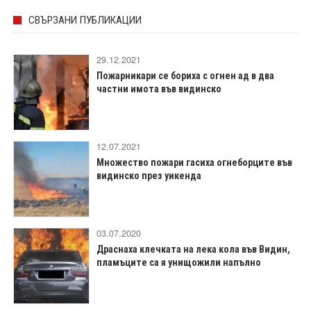
СВЪРЗАНИ ПУБЛИКАЦИИ
29.12.2021
Пожарникари се бориха с огнен ад в два
частни имота във видинско
12.07.2021
Множество пожари гасиха огнеборците във
видинско през уикенда
03.07.2020
Драснаха клечката на лека кола във Видин,
пламъците са я унищожили напълно