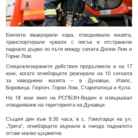
Екипите евакуирали хора, отводнявали мазета,
транспортирали чували с пясък и отстранили
паднало дърво по пътя между селата Долни Лом и
Горни Лом.
Специализираните действия продължили и на 17
юни, когато огнеборците реагирали на 10 сигнала
за наводнени мазета – в Дунавци, Извос,
Боровица, Гюргич, Горни Лом, Старопатица и Кула.
На 18 юни екип на РСПБЗН-Видин е извършвал
отводняване на територията на Дунавци.
Същия ден към 9.30 часа, в с. Гомотарци на ул.
„Трета“, огнеборците върнали в гнездо падналото
оттам малко щъркелче.