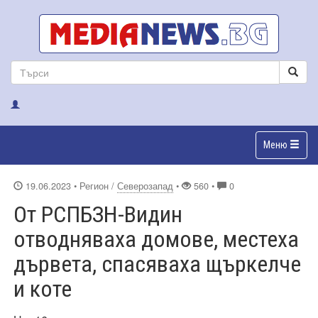
Меню
19.06.2023
• Регион /
Северозапад
•
560 •
0
От РСПБЗН-Видин
отводняваха домове, местеха
дървета, спасяваха щъркелче
и коте