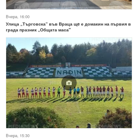
Вчера, 16:00
Улица „Търговска“ във Враца щe е домакин на първия в
града празник „Общата маса"
Вчера, 15:30