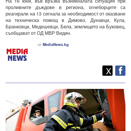
На 16 юни, във връзка възникналата ситуация при
проливните дъждове в региона, огнеборците са
реагирали на 13 сигнала за необходимост от оказване
на техническа помощ в Димово, Дунавци, Кула,
Бранковци, Медешевци, Бела, землището на Буковец,
съобщават от ОД МВР Видин.
от
MediaNews.bg
Twitt
Споделете
X
F