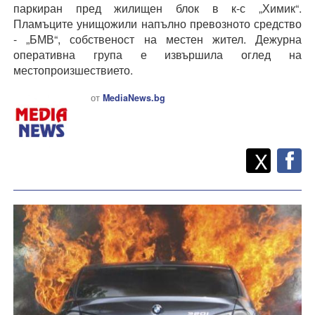
паркиран пред жилищен блок в к-с „Химик“.
Пламъците унищожили напълно превозното средство
- „БМВ“, собственост на местен жител. Дежурна
оперативна група е извършила оглед на
местопроизшествието.
от
MediaNews.bg
Twitt
Споделете
X
F