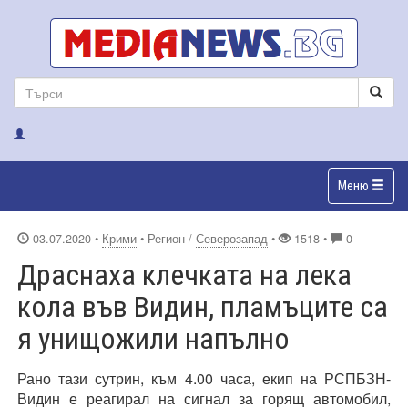
Меню
03.07.2020
•
Крими
• Регион /
Северозапад
•
1518 •
0
Драснаха клечката на лека
кола във Видин, пламъците са
я унищожили напълно
Рано тази сутрин, към 4.00 часа, екип на РСПБЗН-
Видин е реагирал на сигнал за горящ автомобил,