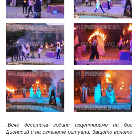
„Вече десетина години акцентираме на бог
Дионисий и на огнените ритуали. Защото виното