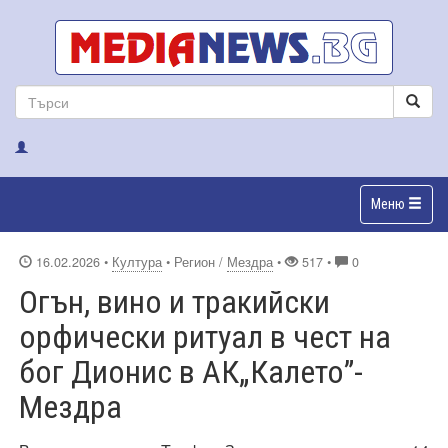
Меню
16.02.2026
•
Култура
• Регион /
Мездра
•
517 •
0
Огън, вино и тракийски
орфически ритуал в чест на
бог Дионис в АК„Калето”-
Мездра