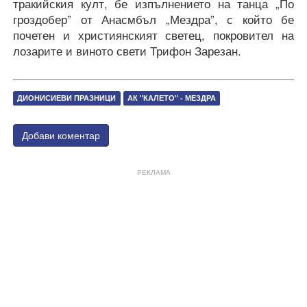
тракийския култ, бе изпълнението на танца „По
гроздобер” от Анасмбъл „Мездра”, с който бе
почетен и християнският светец, покровител на
лозарите и виното свети Трифон Зарезан.
ДИОНИСИЕВИ ПРАЗНИЦИ
АК "КАЛЕТО" - МЕЗДРА
Добави коментар
РЕКЛАМА