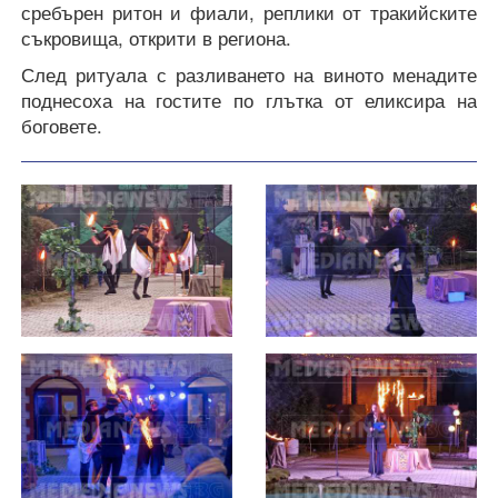
сребърен ритон и фиали, реплики от тракийските
съкровища, открити в региона.
След ритуала с разливането на виното менадите
поднесоха на гостите по глътка от еликсира на
боговете.