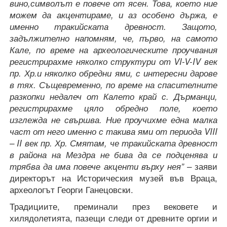
вино,символът е повече от ясен. Това, което ние
можем да акцентираме, и аз особено държа, е
именно тракийската древност. Защото,
задължително напомням, че, първо, на самото
Кале, по време на археологическите проучвания
регистрирахме няколко структури от
VI-V-IV
век
пр. Хр.и няколко обредни ями, с интересни дарове
в тях. Същевременно, по време на спасителните
разкопки недалеч от Калето край с. Дърманци,
регистрирахме цяло обредно поле, което
изглежда не свършва. Ние проучихме една малка
част от него именно с такива ями от периода
VIII
– II
век пр. Хр. Смятам, че тракийската древност
в района на Мездра не бива да се подценява и
трябва да има повече акценти върху нея” –
заяви
директорът на
Историческия музей във Враца,
археологът Георги Ганецовски.
Традициите, преминали през вековете и
хилядолетията, пазещи следи от древните оргии и