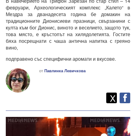
В навечерието на Трифон Зарезан по стар стил – 14
февруари, Археологическият комплекс „Калето“ в
Мездра за дванадесета година бе домакин на
традиционните Дионисиеви празници, свързанини с
култа към бог Дионис, виното и веселието, защото тук,
това място, е кръстопът на хилядолетията. Гостите
бяха посрещнати с чаша антична напитка с греяно
вино,
подправено със специфични аромати и вкусове.
от
Павлинка Левичкова
Twitt
Споделете
X
F