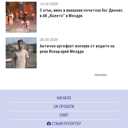
14.02.2025
С огън, вино и вакханки почетоха бог Дионис
в АК „Калето” в Мездра
28.09.2024
Античен артефакт изплува от водите на
река Искър край Мездра
РЕКЛАМА
НАЧАЛО
ЗА ПРОЕКТА
ЕКИП
СТАНИ РЕПОРТЕР