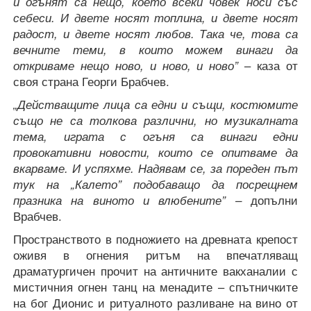
и огънят са нещо, което всеки човек носи със
себеси. И двете носят топлина, и двете носят
радост, и двете носят любов. Така че, това са
вечните теми, в които можем винаги да
откриваме нещо ново, и ново, и ново”
– каза от
своя страна Георги Брабчев.
„Действащите лица са едни и същи, костюмите
също не са толкова различни, но музикалната
тема, играта с огъня са винаги едни
провокативни новости, които се опитваме да
вкарваме. И успяхме. Надявам се, за пореден път
тук на „Калето” подобаващо да посрещнем
празника на виното и влюбените” –
допълни
Врабчев.
Пространството в подножието на древната крепост
оживя в огнения ритъм на впечатляващ
драматургичен прочит на античните вакханалии с
мистичния огнен танц на менадите – спътничките
на бог Дионис и ритуалното разливане на вино от