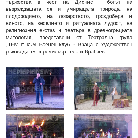
тържества в чест на Дионис - богът на
възраждащата се и умиращата природа, на
плодородието, на лозарството, гроздобера и
виното, на веселието и ритуалната лудост, на
религиозния екстаз и театъра в древногръцката
митология, представени от Театрална група
„ТЕМП“ към Военен клуб - Враца с художествен
ръководител и режисьор Георги Врабчев.