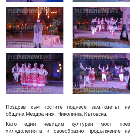
Поздрав към гостите поднесе зам.-кметът на
община Мездра инж. Николинка Кътовска.
Като един невидим културен мост през
хилядолетията и своеобразно продължение на