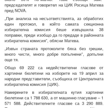
председателят и говорител на ЦИК Росица Матева
пред NOVA.
„При анализа на несъответствията, аз обработих
един протокол, в който самата секционна
избирателна комисия беше извършила 38
поправки, преди изобщо да го предаде в районната
избирателна комисия”, обясни Матева.
„Извън страната протоколите бяха без грешки,
много чисти, много добре попълнени”, допълни
още тя.
Общо 69 222 са недействителни гласове от
хартиени бюлетини на изборите на 19 април за
народни представители, съобщиха от Централната
избирателна комисия (ЦИК).
Намерените в избирателната кутия хартиени
бюлетини са 1 788 630, а от машинно гласуване – 1
571 588. Действителните гласове са 3 290 889.