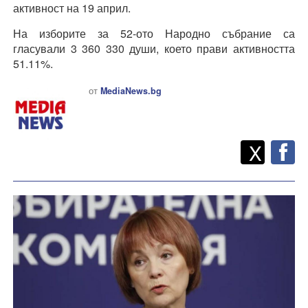
активност на 19 април.
На изборите за 52-ото Народно събрание са
гласували 3 360 330 души, което прави активността
51.11%.
от
MediaNews.bg
Twitt
Споделете
X
F