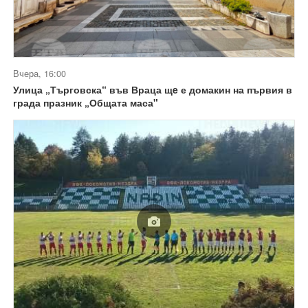
Вчера, 16:00
Улица „Търговска“ във Враца щe е домакин на първия в
града празник „Общата маса"