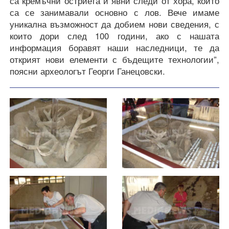
са кремъчни остриета и явни следи от хора, които
са се занимавали основно с лов. Вече имаме
уникална възможност да добием нови сведения, с
които дори след 100 години, ако с нашата
информация боравят наши наследници, те да
открият нови елементи с бъдещите технологии”,
поясни археологът Георги Ганецовски.