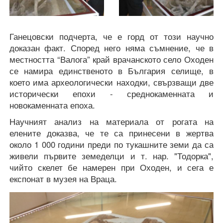
Ганецовски подчерта, че е горд от този научно
доказан факт. Според него няма съмнение, че в
местността “Валога” край врачанското село Оходен
се намира единственото в България селище, в
което има археологически находки, свързващи две
исторически епохи - среднокаменната и
новокаменната епоха.
Научният анализ на материала от рогата на
елените доказва, че те са принесени в жертва
около 1 000 години преди по тукашните земи да са
живели първите земеделци и т. нар. "Тодорка",
чийто скелет бе намерен при Оходен, и сега е
експонат в музея на Враца.