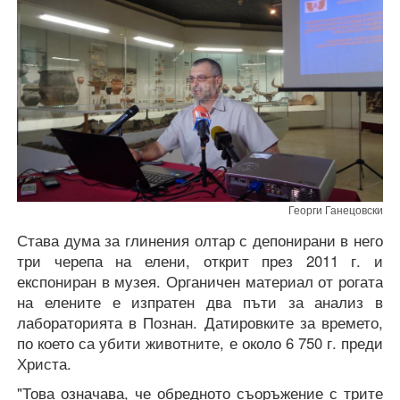
Георги Ганецовски
Става дума за глинения олтар с депонирани в него
три черепа на елени, открит през 2011 г. и
експониран в музея. Органичен материал от рогата
на елените е изпратен два пъти за анализ в
лабораторията в Познан. Датировките за времето,
по което са убити животните, е около 6 750 г. преди
Христа.
"Това означава, че обредното съоръжение с трите