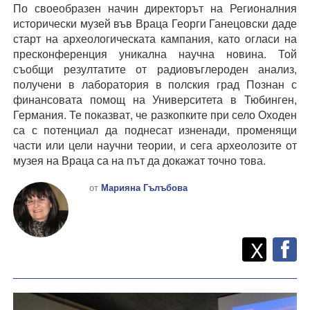
По своеобразен начин директорът на Регионалния
исторически музей във Враца Георги Ганецовски даде
старт на археологическата кампания, като огласи на
пресконференция уникална научна новина. Той
съобщи резултатите от радиовъглероден анализ,
получени в лаборатория в полския град Познан с
финансовата помощ на Университета в Тюбинген,
Германия. Те показват, че разкопките при село Оходен
са с потенциал да поднесат изненади, променящи
части или цели научни теории, и сега археолозите от
музея на Враца са на път да докажат точно това.
от
Марияна Гълъбова
Twitt
Споделете
X
F