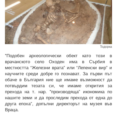
Тодорка
"Подобен археологически обект като този в
врачанското село Оходен има в Сърбия в
местността “Железни врата” или “Лепенски вир” и
научните среди добре го познават. За първи път
обаче в България ние ще имаме възможност да
потвърдим тезата си, че имаме открития за
прехода на т. нар. "производяща” икономика по
нашите земи и да проследим прехода от една до
друга епоха”, допълни директорът на музея във
Враца.