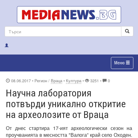
Меню
08.06.2017
• Регион /
Враца
•
Култура
•
3251 •
0
Научна лаборатория
потвърди уникално откритие
на археолозите от Враца
От днес стартира 17-ият археологически сезон на
проучванията в месността "Валога” край село Оходен.