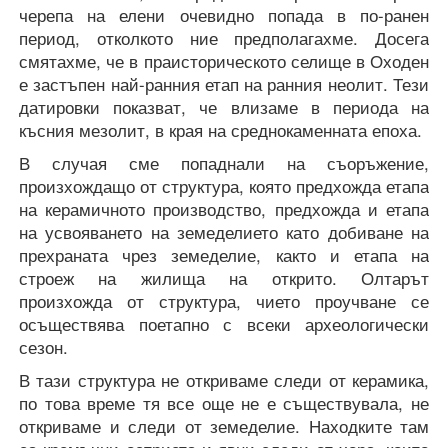
черепа на елени очевидно попада в по-ранен
период, отколкото ние предполагахме. Досега
смятахме, че в праисторическото селище в Оходен
е застъпен най-ранния етап на ранния неолит. Тези
датировки показват, че влизаме в периода на
късния мезолит, в края на среднокаменната епоха.
В случая сме попаднали на съоръжение,
произхождащо от структура, която предхожда етапа
на керамичното производство, предхожда и етапа
на усвояването на земеделието като добиване на
прехраната чрез земеделие, както и етапа на
строеж на жилища на открито. Олтарът
произхожда от структура, чието проучване се
осъществява поетапно с всеки археологически
сезон.
В тази структура не откриваме следи от керамика,
по това време тя все още не е съществувала, не
откриваме и следи от земеделие. Находките там