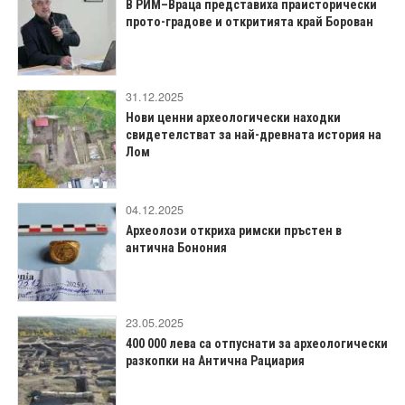
В РИМ–Враца представиха праисторически
прото-градове и откритията край Борован
31.12.2025
Нови ценни археологически находки
свидетелстват за най-древната история на
Лом
04.12.2025
Археолози откриха римски пръстен в
антична Бонония
23.05.2025
400 000 лева са отпуснати за археологически
разкопки на Антична Рациария