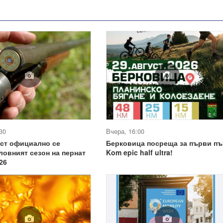
30
Вчера, 16:00
уст официално се
Берковица посреща за първи пъ
ловният сезон на пернат
Kom epic half ultra!
26