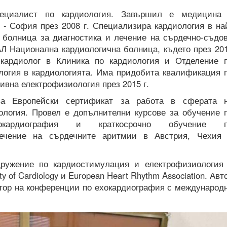
циалист по кардиология. Завършил е медицина
 - София през 2008 г. Специализира кардиология в на
 болница за диагностика и лечение на сърдечно-съдо
АЛ Национална кардиологична болница, където през 20
 кардиолог в Клиника по кардиология и Отделение 
логия в кардиологията. Има придобита квалификация 
ивна електрофизиология през 2015 г.
ва Европейски сертификат за работа в сферата 
ология. Провел е допълнителни курсове за обучение 
хокардиография и краткосрочно обучение 
лечение на сърдечните аритмии в Австрия, Чехия
ружение по кардиостимулация и електрофизиология
y of Cardiology и European Heart Rhythm Association. Авт
ктор на конференции по ехокардиография с международ