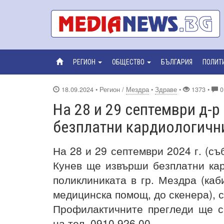
РЕГИОН
ОБЩЕСТВО
БЪЛГАРИЯ
ПОЛИТ
18.09.2024
• Регион /
Мездра
•
Здраве
•
1373 •
0
На 28 и 29 септември д-
безплатни кардиологичн
На 28 и 29 септември 2024 г. (съ
Кунев ще извърши безплатни кар
поликлиниката в гр. Мездра (каб
медицинска помощ, до скенера),
Профилактичните прегледи ще с
на тел. 0910 926 00.