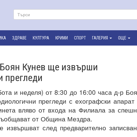
ИКА
ЗДРАВЕ
КУЛТУРА
КРИМИ
СПОРТ
ГАЛЕРИЯ
ОЩЕ
р Боян Кунев ще извърши
и прегледи
бота и неделя) от 8:30 до 16:00 часа д-р Бо
диологични прегледи с ехографски апарат
инета вляво от входа на
Филиала за спешн
 съобщават от Община Мездра.
е извършват след предварително записва