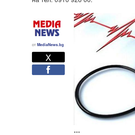
от
MediaNews.bg
Twitter
Споделете
X
Facebook
***