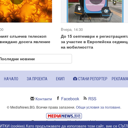
00
Вчера, 14:30
ният слънчев телескоп
До 15 септември е регистрацият
виждано досега явление
за участие в Европейска седмиц
на мобилността
Последни новини
НАЧАЛО
ЗА ПРОЕКТА
ЕКИП
СТАНИ РЕПОРТЕР
РЕКЛАМ
Контакти
Facebook
RSS
© MediaNews.BG. Всички права запазени.
Общи условия за ползване
.
Powered and owned by Intersat Ltd.
ИТКИ (cookies).Като продължавате да използвате този сайт, вие се СЪ
Собственост на Интерсат ООД.