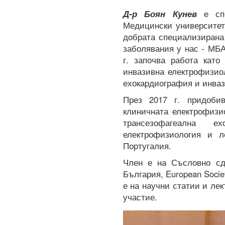
Д-р Боян Кунев
е спе
Медицински университет
добрата специализирана
заболявания у нас - МБ
г. започва работа като
инвазивна електрофизио
ехокардиография и инваз
През 2017 г. придоби
клиничната електрофизи
трансезофагеална е
електрофизиология и 
Португалия.
Член е на Съсловно сд
България, European Societ
е на научни статии и ле
участие.