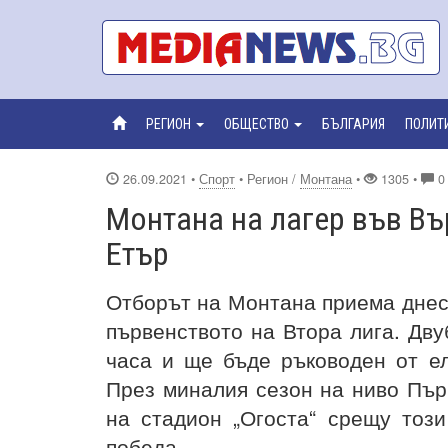
РЕГИОН
ОБЩЕСТВО
БЪЛГАРИЯ
ПОЛИТ
26.09.2021
•
Спорт
• Регион /
Монтана
•
1305 •
0
Монтана на лагер във В
Етър
Отборът на Монтана приема днес 
първенството на Втора лига. Дву
часа и ще бъде ръководен от е
През миналия сезон на ниво Пър
на стадион „Огоста“ срещу този
победа.