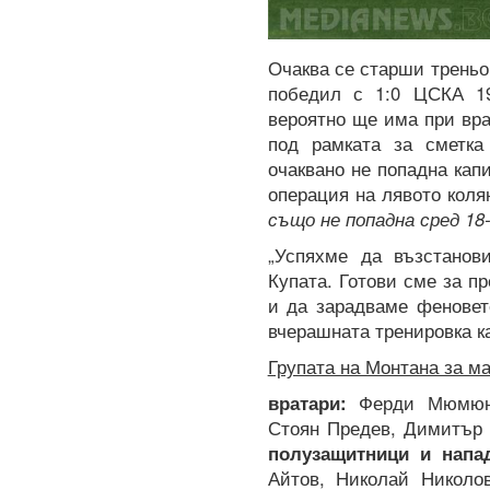
Очаква се старши треньо
победил с 1:0 ЦСКА 19
вероятно ще има при вр
под рамката за сметка
очаквано не попадна кап
операция на лявото коля
също не попадна сред 18
„Успяхме да възстанов
Купата. Готови сме за п
и да зарадваме феновет
вчерашната тренировка к
Групата на Монтана за ма
вратари:
Ферди Мюмюно
Стоян Предев, Димитър 
полузащитници и напа
Айтов, Николай Николо