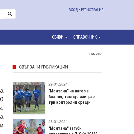
ВХОД
•
РЕГИСТРАЦИЯ
ОБЯВИ
СПРАВОЧНИК
РЕКЛАМА
СВЪРЗАНИ ПУБЛИКАЦИИ
29.01.2024
на
"Монтана" на лагер в
00
Алания, там ще изиграе
три контролни срещи
в.
ча
28.01.2024
 и
"Монтана" загуби
проверката с "ЦСКА 1948"