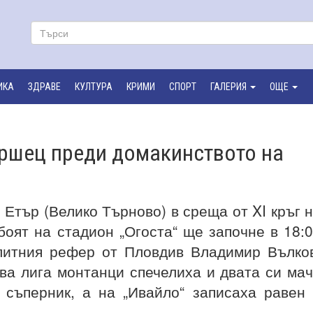
ИКА
ЗДРАВЕ
КУЛТУРА
КРИМИ
СПОРТ
ГАЛЕРИЯ
ОЩЕ
ършец преди домакинството на
Етър (Велико Търново) в среща от XI кръг 
боят на стадион „Огоста“ ще започне в 18:
литния рефер от Пловдив Владимир Вълко
ва лига монтанци спечелиха и двата си ма
 съперник, а на „Ивайло“ записаха равен