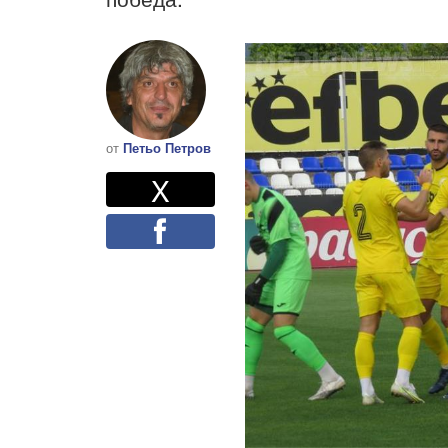
от
Петьо Петров
Twitter
Споделете
X
Facebook