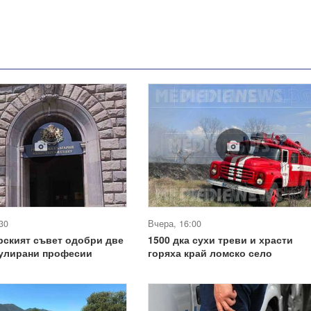
30
Вчера, 16:00
рският съвет одобри две
1500 дка сухи треви и храсти
гулирани професии
горяха край ломско село