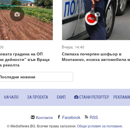
00
Вчера, 14:40
овата градина на ОП
Спипаха почерпен шофьор в
ни дейности“ във Враца
Монтанско, иззеха автомобила 
а реколта
Последни новини
НАЧАЛО
ЗА ПРОЕКТА
ЕКИП
СТАНИ РЕПОРТЕР
РЕКЛАМ
Контакти
Facebook
RSS
© MediaNews.BG. Всички права запазени.
Общи условия за ползване
.