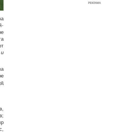
РЕКЛАМА
ва
й-
не
та
от
 и
за
ре
ед
в,
в;
ир
с,