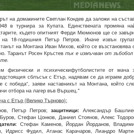
рът на домакините Светлан Кондев да заложи на съста
48 в турнира за Купата. Единствената промяна на
атарите, където опитният Ферди Мюмюнов ще се завър
 на 18-годишния Петър Петров. Иначе извън група
итанът на Монтана Иван Михов, който се възстановява 
но. Таранът Росен Кръстев
пък е измъчван от зъбобол
-те.
им физически и психическифутболистите от мача 
редстоящия сблъсък с Етър, надявам се да играем доб
е с победа“, заяви наставникът на Монтана, който сл
ачи отбора на лагер във Вършец."
ча с Етър (Велико Търново):
в, Петър Петров;
защитници:
Александър Башлие
Буров, Стефан Цонков, Даниел Стоянов, Алекс Тодоро
датели
: Стефан Каменов, Йордан Йорданов, Владим
в, Идрисс Фудил, Атанас Карачаров, Лиандро Марти