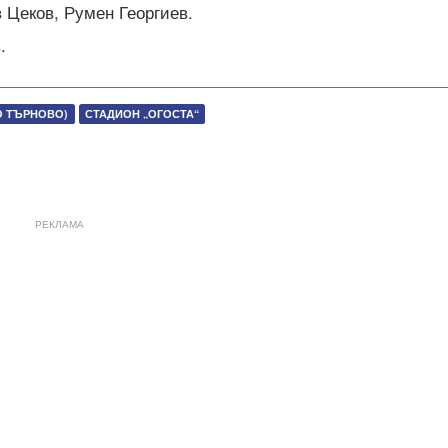
Цеков, Румен Георгиев.
.
О ТЪРНОВО)
СТАДИОН „ОГОСТА“
РЕКЛАМА