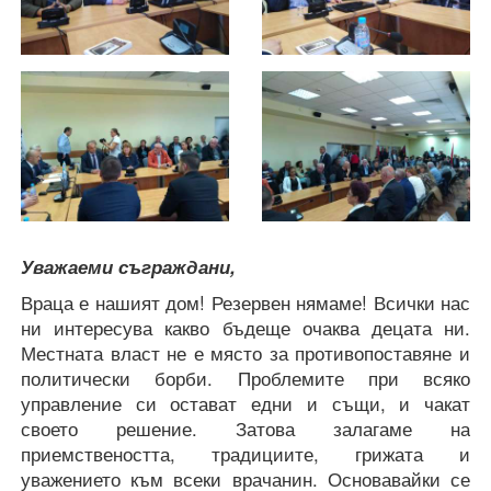
Уважаеми съграждани,
Враца е нашият дом! Резервен нямаме! Всички нас
ни интересува какво бъдеще очаква децата ни.
Местната власт не е място за противопоставяне и
политически борби. Проблемите при всяко
управление си остават едни и същи, и чакат
своето решение. Затова залагаме на
приемствеността, традициите, грижата и
уважението към всеки врачанин. Основавайки се