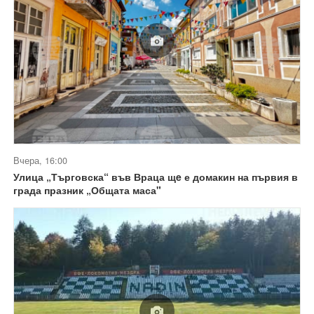
Вчера, 16:00
Улица „Търговска“ във Враца щe е домакин на първия в
града празник „Общата маса"