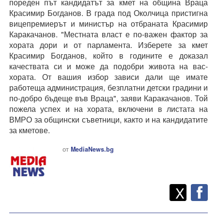
пореден път кандидатът за кмет на община Враца
Красимир Богданов. В града под Околчица пристигна
вицепремиерът и министър на отбраната Красимир
Каракачанов. "Местната власт е по-важен фактор за
хората дори и от парламента. Изберете за кмет
Красимир Богданов, който в годините е доказал
качествата си и може да подобри живота на вас-
хората. От вашия избор зависи дали ще имате
работеща администрация, безплатни детски градини и
по-добро бъдеще във Враца", заяви Каракачанов. Той
пожела успех и на хората, включени в листата на
ВМРО за общински съветници, както и на кандидатите
за кметове.
от
MediaNews.bg
Twitt
Споделете
X
F