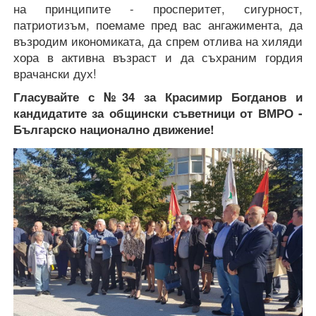
на принципите - просперитет, сигурност,
патриотизъм, поемаме пред вас ангажимента, да
възродим икономиката, да спрем отлива на хиляди
хора в активна възраст и да съхраним гордия
врачански дух!
Гласувайте с №34 за Красимир Богданов и
кандидатите за общински съветници от
ВМРО -
Българско национално движение!