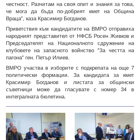
честност. Разчитам на своя опит и знания за това,
че мога да бъда по-добрият кмет на Община
Враца", каза Красимир Богданов.
Приветствия към кандидатите на ВМРО отправиха
народният представител от НФСБ Росен Живков и
Председателят на Националното сдружение на
клубовете на запасното войнство "За честта на
пагона" ген. Петър Илиев.
ВМРО участва в изборите с подкрепата на още 7
политически формации. За кандидата за кмет
Красимир Богданов и листата за общински
съветници може да гласувате с номер 34 в
интегралната бюлетина.