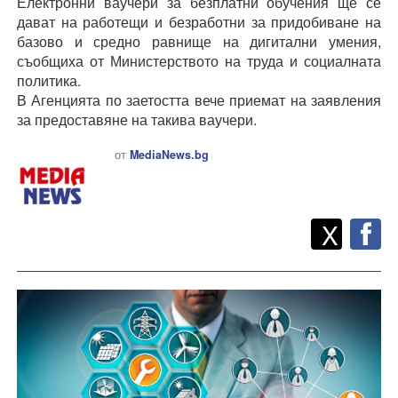
Електронни ваучери за безплатни обучения ще се
дават на работещи и безработни за придобиване на
базово и средно равнище на дигитални умения,
съобщиха от Министерството на труда и социалната
политика.
В Агенцията по заетостта вече приемат на заявления
за предоставяне на такива ваучери.
от
MediaNews.bg
Twitt
Споделете
X
F