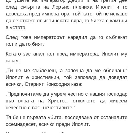
след смъртта на Лорънс плениха Иполит и го
доведоха пред императора, тъй като той не искаше
да се откаже от истинската вяра, го биеха с камъни
в устата.
След това императорът наредил да го съблекат
гол и да го бият.
Когато застанал гол пред императора, Иполит му
казал:
„Ти не ме съблечеш, а започна да ме обличаш.“
Иполит е християнин, той заповяда да доведат
всички. Старият Конкордия каза:
„Предпочитаме да умрем честно с нашия господар
във вярата на Христос, отколкото да живеем
нечестно с вас, нечестивите.“
Тя беше първата убита, последвана от останалите
осемнадесет, всички преди Иполит.