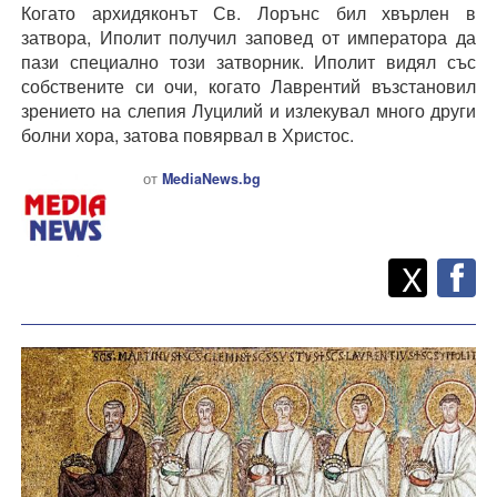
Когато архидяконът Св. Лорънс бил хвърлен в
затвора, Иполит получил заповед от императора да
пази специално този затворник. Иполит видял със
собствените си очи, когато Лаврентий възстановил
зрението на слепия Луцилий и излекувал много други
болни хора, затова повярвал в Христос.
от
MediaNews.bg
Twitt
Споделете
X
F