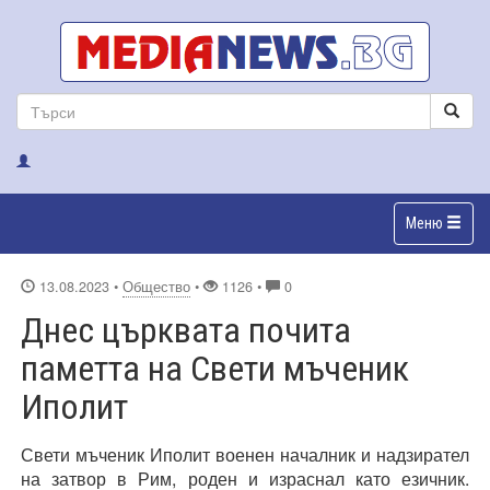
Меню
13.08.2023
•
Общество
•
1126 •
0
Днес църквата почита
паметта на Свети мъченик
Иполит
Свети мъченик Иполит военен началник и надзирател
на затвор в Рим, роден и израснал като езичник.