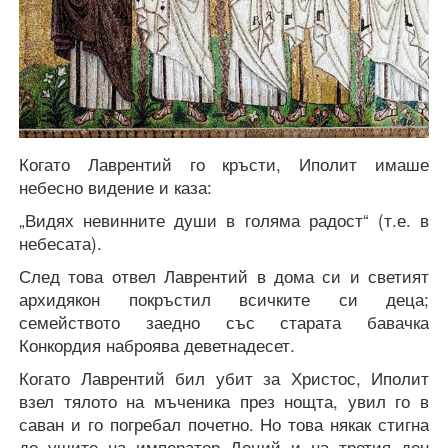
Когато Лаврентий го кръсти, Иполит имаше
небесно видение и каза:
„Видях невинните души в голяма радост“ (т.е. в
небесата).
След това отвел Лаврентий в дома си и светият
архидякон покръстил всичките си деца;
семейството заедно със старата бавачка
Конкордия наброява деветнадесет.
Когато Лаврентий бил убит за Христос, Иполит
взел тялото на мъченика през нощта, увил го в
саван и го погребал почетно. Но това някак стигна
до ушите на император Деций и на третия ден