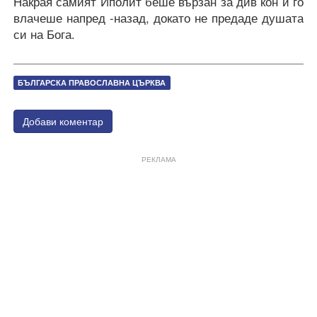
Накрая самият Иполит беше вързан за див кон и го
влачеше напред -назад, докато не предаде душата
си на Бога.
БЪЛГАРСКА ПРАВОСЛАВНА ЦЪРКВА
Добави коментар
РЕКЛАМА