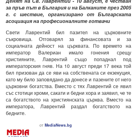
Денят на Св. Лаврентий - 10 август, е честван
за пръв път в България и на Балканите
през 2005
г.
с шествие, организирано от Българската
асоциация на професионалните готвачи
Свети Лаврентий бил пазител на църковните
съкровища. Отговарял за финансовата и за
социалната дейност на църквата. По времето на
император Валериан имало гонения срещу
християните, Лаврентий също попаднал под
императорския гняв. На 10 август преди 17 века той
бил призован да се яви на собствената си екзекуция,
като му било заповядано да донесе и пазените от него
църковни богатства. Вместо с тях Лаврентий се явил
със стотици хроми, сакати и бедни хора и заявил, че те
са богатството на християнската църква. Вместо на
императора, Лаврентий раздал богатството на
бедните.
от
MediaNews.bg