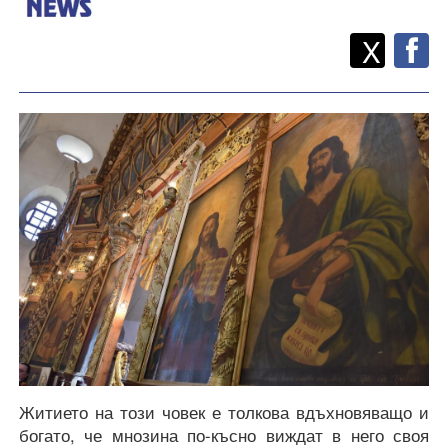
Twitt
Споделете
X
F
Житието на този човек е толкова вдъхновяващо и
богато, че мнозина по-късно виждат в него своя