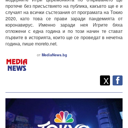
протече без присъствието на публика, какъвто ще е и
случаят на всички състезания от програмата на Токио
2020, като това се прави заради пандемията от
коронавирус. Именно заради нея Игрите бяха
отложени с една година и по този начин те стават
първите в историята, които ще се проведат в нечетна
година, пише moreto.net.
от
MediaNews.bg
Twitt
Споделете
X
F