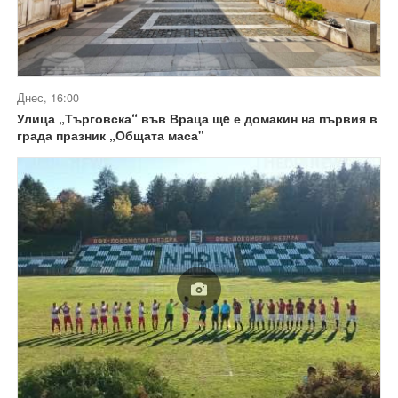
Днес, 16:00
Улица „Търговска“ във Враца щe е домакин на първия в
града празник „Общата маса"