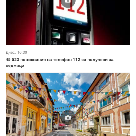
Днес, 16:30
45 523 повиквания на телефон 112 са получени за
седмица