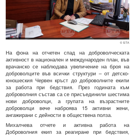
© БТА
На фона на отчетен спад на доброволческата
активност в национален и международен план, във
врачанско се наблюдава увеличение на броя на
доброволците във всички структури – от детско-
юношеския Червен кръст до доброволните екипи
за работа при бедствия. През годината към
доброволния състав са се присъединили шестима
нови доброволци, а групата на възрастните
доброволци вече наброява 15 активни жени,
ангажирани с дейности в обществена полза.
Михалчева отчете и активна работа на
Доброволния екип за реагиране при бедствия,