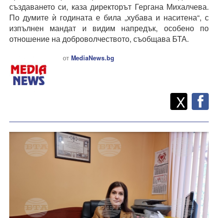
създаването си, каза директорът Гергана Михалчева.
По думите ѝ годината е била „хубава и наситена“, с
изпълнен мандат и видим напредък, особено по
отношение на доброволчеството, съобщава БТА.
от
MediaNews.bg
Twitt
Споделете
X
F