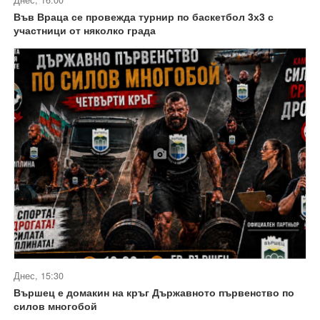
Днес, 16:00
Във Враца се провежда турнир по баскетбол 3х3 с
участници от няколко града
Днес, 15:30
Вършец е домакин на кръг Държавното първенство по
силов многобой