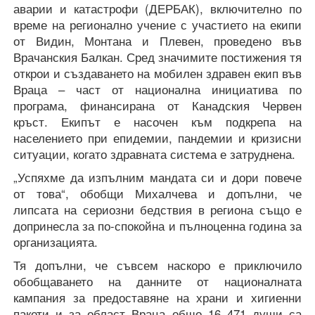
аварии и катастрофи (ДЕРБАК), включително по
време на регионално учение с участието на екипи
от Видин, Монтана и Плевен, проведено във
Врачанския Балкан. Сред значимите постижения тя
открои и създаването на мобилен здравен екип във
Враца – част от национална инициатива по
програма, финансирана от Канадския Червен
кръст. Екипът е насочен към подкрепа на
населението при епидемии, пандемии и кризисни
ситуации, когато здравната система е затруднена.
„Успяхме да изпълним мандата си и дори повече
от това“, обобщи Михалчева и допълни, че
липсата на сериозни бедствия в региона също е
допринесла за по-спокойна и пълноценна година за
организацията.
Тя допълни, че съвсем наскоро е приключило
обобщаването на данните от националната
кампания за предоставяне на храни и хигиенни
пакети и за област Враца общо 16 471 души са