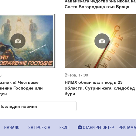
Хавайската чудотворна икона на
Света Богородица във Враца
0
Вчера, 17:00
азник е! Честваме
НИМХ обяви жълт код в 23
жение Господне или
области. Сутрин жега, следобед
ден
бури
Последни новини
НАЧАЛО
ЗА ПРОЕКТА
ЕКИП
СТАНИ РЕПОРТЕР
РЕКЛАМ