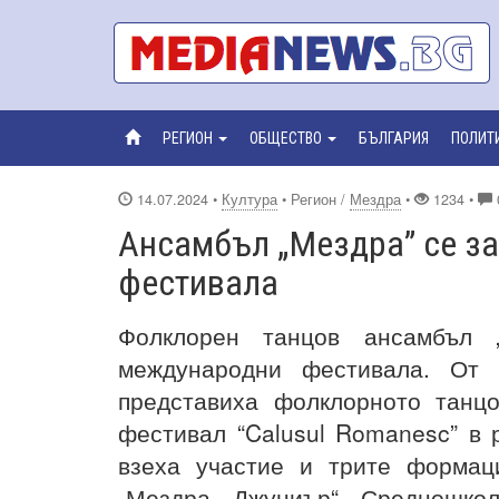
РЕГИОН
ОБЩЕСТВО
БЪЛГАРИЯ
ПОЛИТ
14.07.2024
•
Култура
• Регион /
Мездра
•
1234 •
Ансамбъл „Мездра” се за
фестивала
Фолклорен танцов ансамбъл 
международни фестивала. От
представиха фолклорното танц
фестивал “Calusul Romanesc” в 
взеха участие и трите формац
„Мездра- Джуниър“, Средношко