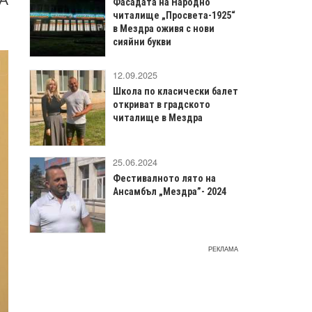
Фасадата на Народно
читалище „Просвета-1925“
в Мездра оживя с нови
сияйни букви
12.09.2025
Школа по класически балет
откриват в градското
читалище в Мездра
25.06.2024
Фестивалното лято на
Ансамбъл „Мездра”- 2024
РЕКЛАМА