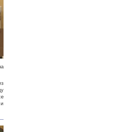
на
ез
ду
се
 и