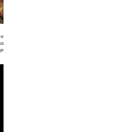
 и
ка
ще