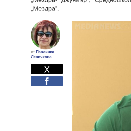
„Мездра”.
от
Павлинка
Левичкова
Twitter
Споделете
X
Facebook