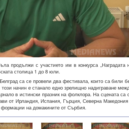
ъла продължи с участието им в конкурса „Наградата 
ската столица 1 до 8 юли.
 Белград са се провели два фестивала, които са били б
по този начин е станало едно зрелищно надиграване меж
ърнало в истински празник на фолклора. На сцената са 
ави от Ирландия, Испания, Гърция, Северна Македония
и формации на домакините от Сърбия.