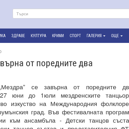
ИКА
ЗДРАВЕ
КУЛТУРА
КРИМИ
СПОРТ
ГАЛЕРИЯ
ОЩЕ
0
върна от поредните два
„Мездра” се завърна от поредните дв
 27 юни до 1юли мездренските танцьор
ово изкуство на Международния фолклор
румънския град. Във фестивалната програ
ии към ансамбъла - Детски танцов съст
лски танцов състав и представителния Ф