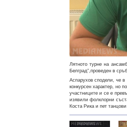
Лятното турне на
ансамб
Белград”,проведен в сръб
Аспарухов сподели, че в
конкурсен характер, но 
участниците и се е прев
изявили фолклорни съст
Коста Рика и пет танцов