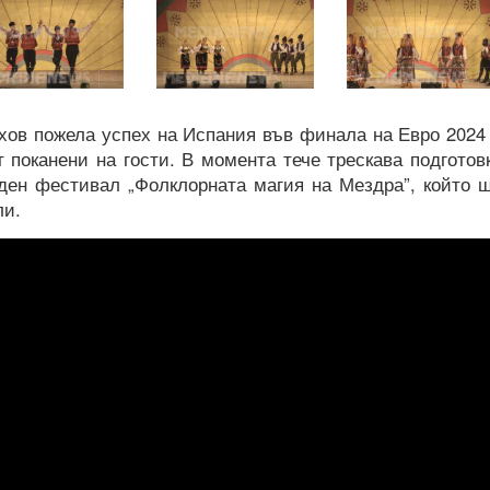
хов пожела успех на Испания във финала на Евро 2024
 поканени на гости. В момента тече трескава подготов
ден фестивал „Фолклорната магия на Мездра”, който 
ли.