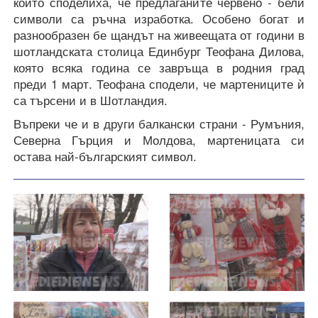
които споделиха, че предлаганите червено - бели
символи са ръчна изработка. Особено богат и
разнообразен бе щандът на живеещата от години в
шотландската столица Единбург Теофана Дилова,
която всяка година се завръща в родния град
преди 1 март. Теофана сподели, че мартениците ѝ
са търсени и в Шотландия.
Въпреки че и в други балкански страни - Румъния,
Северна Гърция и Молдова, мартеницата си
остава най-българският символ.