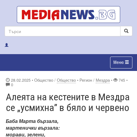
Меню
28.02.2025
• Общество /
Общество
• Регион /
Мездра
•
745 •
0
Алеята на кестените в Мездра
се „усмихна” в бяло и червено
Баба Марта бързала,
мартенички вързала:
морави, зелени,