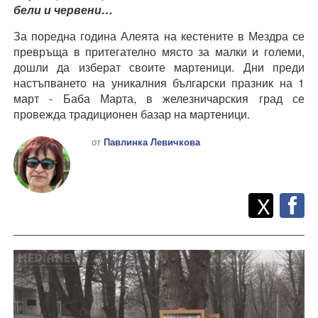
бели и червени…
За поредна година Алеята на кестените в Мездра се
превръща в притегателно място за малки и големи,
дошли да изберат своите мартеници. Дни преди
настъпването на уникалния български празник на 1
март - Баба Марта, в железничарския град се
провежда традиционен базар на мартеници.
от
Павлинка Левичкова
Twitt
Споделете
X
F