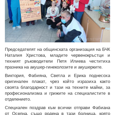
Председателят на общинската организация на БЧК
Наталия Христова, младите червенокръстци и
техният ръководители Петя Илиева честитиха
празника на акушер-гинеколозите и акушерките.
Виктория, Фабияна, Светла и Ерика поднесоха
оригинален плакат, чрез който изразиха както
своята благодарност и тази на техните майки, за
професионализма и грижите на специалистите в
отделението.
Специален поздрав към всички отправи Фабиана
от Оселна, също родена в тази болница, която