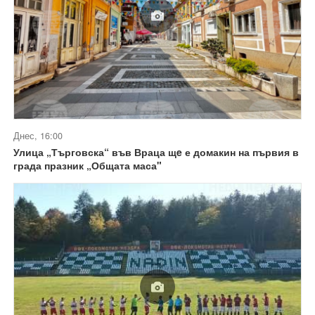
Днес, 16:00
Улица „Търговска“ във Враца щe е домакин на първия в
града празник „Общата маса"