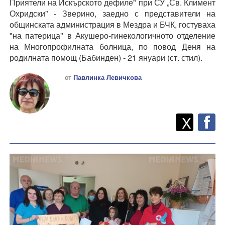
Приятели на Искърското дефиле" при СУ „Св. Климент
Охридски” - Зверино, заедно с представители на
общинската администрация в Мездра и БЧК, гостуваха
"на патерица" в Акушеро-гинекологичното отделение
на Многопрофилната болница, по повод Деня на
родилната помощ (Бабинден) - 21 януари (ст. стил).
от
Павлинка Левичкова
Twitt
Споделете
X
F