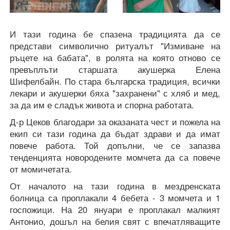
И тази година бе спазена традицията да се
представи символично ритуалът "Измиване на
ръцете на бабата", в ролята на която отново се
превъплъти старшата акушерка Елена
Шифелбайн. По стара българска традиция, всички
лекари и акушерки бяха "захранени" с хляб и мед,
за да им е сладък живота и спорна работата.
Д-р Цеков благодари за оказаната чест и пожела на
екип си тази година да бъдат здрави и да имат
повече работа. Той допълни, че се запазва
тенденцията новородените момчета да са повече
от момичетата.
От началото на тази година в мездренската
болница са проплакали 4 бебета - 3 момчета и 1
госпожици. На 20 януари е проплакал малкият
Антонио, дошъл на белия свят с впечатляващите