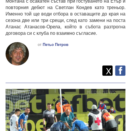
Монтана с осакатен състав при гостуването на Етър и
повторния дебют на Светлан Кондев като треньор.
Именно той ще води отбора в оставащите до края на
сезона две или три срещи, след като замени на поста
Атанас Атанасов-Орела, който в събота разтрогна
договора си с клуба по взаимно съгласие.
от
Петьо Петров
Twitt
Споделете
X
F