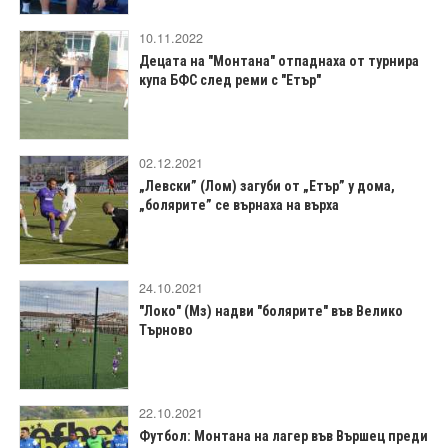
10.11.2022
Децата на "Монтана" отпаднаха от турнира
купа БФС след реми с "Етър"
02.12.2021
„Левски” (Лом) загуби от „Етър” у дома,
„болярите” се върнаха на върха
24.10.2021
"Локо" (Мз) надви "болярите" във Велико
Търново
22.10.2021
Футбол: Монтана на лагер във Вършец преди