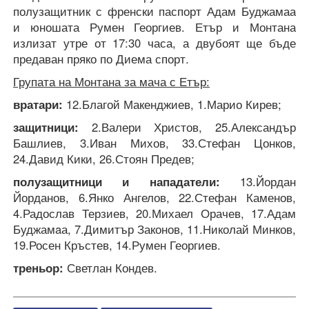
полузащитник с френски паспорт Адам Буджамаа
и юношата Румен Георгиев. Етър и Монтана
излизат утре от 17:30 часа, а двубоят ще бъде
предаван пряко по Диема спорт.
Групата на Монтана за мача с Етър:
вратари:
12.Благой Макенджиев, 1.Марио Кирев;
защитници:
2.Валери Христов, 25.Александър
Башлиев, 3.Иван Михов, 33.Стефан Цонков,
24.Давид Кики, 26.Стоян Предев;
полузащитници и нападатели:
13.Йордан
Йорданов, 6.Янко Ангелов, 22.Стефан Каменов,
4.Радослав Терзиев, 20.Михаел Орачев, 17.Адам
Буджамaа, 7.Димитър Законов, 11.Николай Минков,
19.Росен Кръстев, 14.Румен Георгиев.
треньор:
Светлан Кондев.