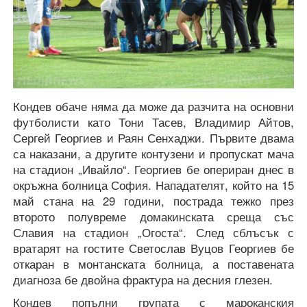
Кондев обаче няма да може да разчита на основни
футболисти като Тони Тасев, Владимир Айтов,
Сергей Георгиев и Раян Сенхаджи. Първите двама
са наказани, а другите контузени и пропускат мача
на стадион „Ивайло“. Георгиев бе опериран днес в
окръжна болница София. Нападателят, който на 15
май стана на 29 години, пострада тежко през
второто полувреме домакинската среща със
Славия на стадион „Огоста“. След сблъсък с
вратарят на гостите Светослав Вуцов Георгиев бе
откаран в монтанската болница, а поставената
диагноза бе двойна фрактура на десния глезен.
Кондев попълни групата с мароканския