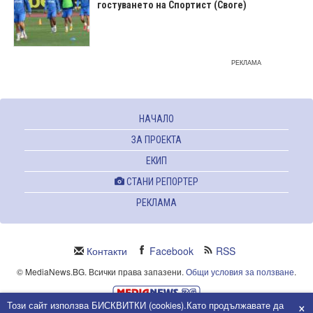
гостуването на Спортист (Своге)
РЕКЛАМА
НАЧАЛО
ЗА ПРОЕКТА
ЕКИП
СТАНИ РЕПОРТЕР
РЕКЛАМА
Контакти
Facebook
RSS
© MediaNews.BG. Всички права запазени.
Общи условия за ползване
.
×
Този сайт използва БИСКВИТКИ (cookies).Като продължавате да
Powered and owned by Intersat Ltd.