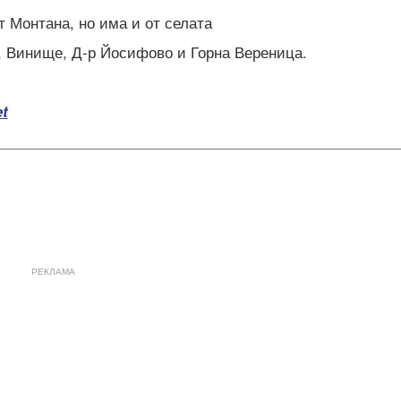
 Монтана, но има и от селата
 Винище, Д-р Йосифово и Горна Вереница.
t
РЕКЛАМА