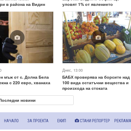
ри в района на Видин
уловят 1% от явлението
0
Днес, 13:00
н мъж от с. Долна Бела
БАБХ проверява на борсите над
екна с 220 евро, хванаха
100 вида остатъчни вещества и
произхода на стоката
Последни новини
НАЧАЛО
ЗА ПРОЕКТА
ЕКИП
СТАНИ РЕПОРТЕР
РЕКЛАМ