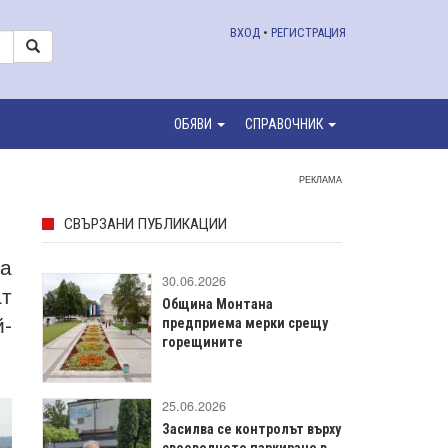
ВХОД
•
РЕГИСТРАЦИЯ
ОБЯВИ
СПРАВОЧНИК
РЕКЛАМА
СВЪРЗАНИ ПУБЛИКАЦИИ
да
30.06.2026
ат
Община Монтана
й-
предприема мерки срещу
горещините
25.06.2026
Засилва се контролът върху
своеволното паркиране в