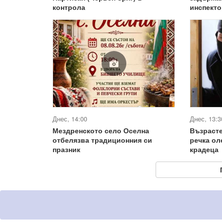
контрола
инспекто
Днес, 14:00
Днес, 13:3
Мездренското село Оселна
Възрасте
отбелязва традиционния си
речка ол
празник
крадеца