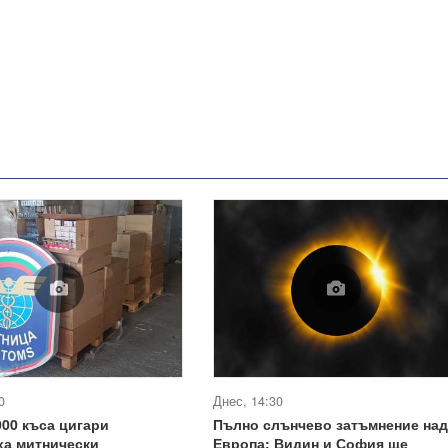
0
Днес, 14:30
000 къса цигари
Пълно слънчево затъмнение над
ха митнически
Европа: Видин и София ще