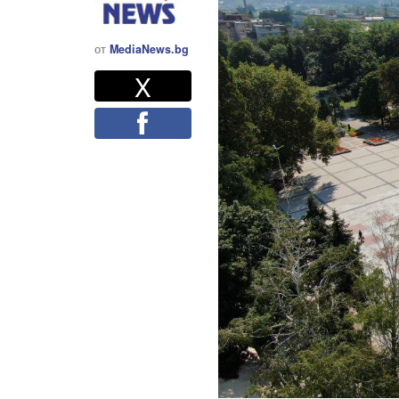
от
MediaNews.bg
Twitter
Споделете
X
Facebook