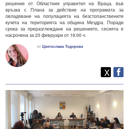
решение от Областния управител на Враца, във
връзка с Плана за действие на програмата за
овладяване на популацията на безстопанствените
кучета на територията на община Мездра. Поради
срока за преразглеждане на решението, сесията е
насрочена за 23 февруари от 16:00 ч.
от
Цветослава Тодорова
Twitt
Споделете
X
F