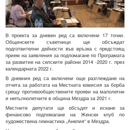
В проекта за дневен ред са включени 17 точки.
Общинските съветници ще обсъждат
подготвителни дейности във връзка с предстоящ
прием на заявления за подпомагане по Програмата
за развитие на селските райони 2014 -2020 г. през
календарната 2022 г.
В дневния ред са включени още разглеждане на
отчета за работата на Местната комисия за борба
срещу противообществените прояви на малолетни
и непълнолетните в община Мездра за 2021 г.
Местните депутати ще обсъдят и искане за
финансово подпомагане на Женски клуб по
художествена гимнастика „Анелия“ в Мездра.