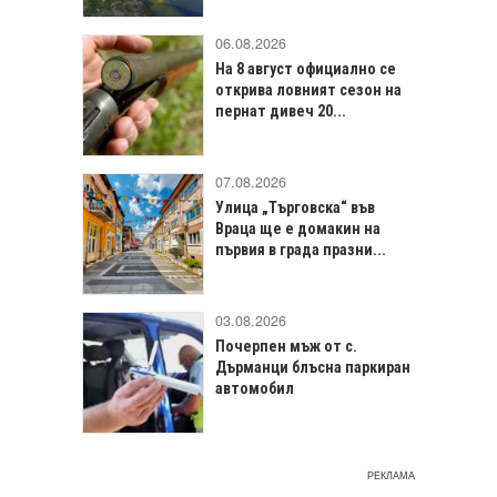
06.08.2026
На 8 август официално се
открива ловният сезон на
пернат дивеч 20...
07.08.2026
Улица „Търговска“ във
Враца щe е домакин на
първия в града празни...
03.08.2026
Почерпен мъж от с.
Дърманци блъсна паркиран
автомобил
РЕКЛАМА