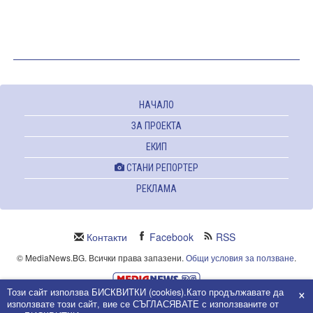
НАЧАЛО
ЗА ПРОЕКТА
ЕКИП
СТАНИ РЕПОРТЕР
РЕКЛАМА
Контакти
Facebook
RSS
© MediaNews.BG. Всички права запазени.
Общи условия за ползване
.
×
Този сайт използва БИСКВИТКИ (cookies).Като продължавате да
Powered and owned by Intersat Ltd.
използвате този сайт, вие се СЪГЛАСЯВАТЕ с използваните от
Собственост на Интерсат ООД.