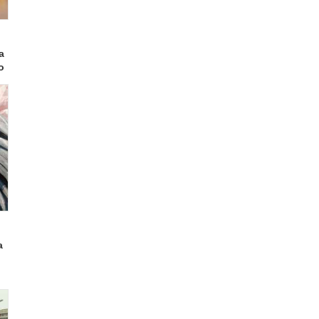
а
о
а