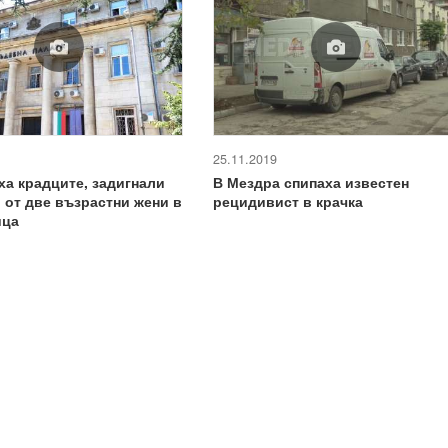
25.11.2019
а крадците, задигнали
В Мездра спипаха известен
. от две възрастни жени в
рецидивист в крачка
ица