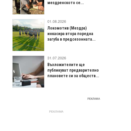
мездренското се...
01.08.2026
Локомотив (Мездра)
инкасира втора поредна
загуба в предсезонната...
31.07.2026
Възложителите ще
публикуват предварително
плановете си за обществ...
РЕКЛАМА
РЕКЛАМА