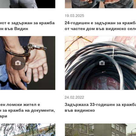
19.03.2025
ст е задържан за кражба
24-годишен е задържан за кражб
ин във Видин
от частен дом във видинско сел
24.02.2022
ен ломски жител е
Задържаха 33-годишен за кражб
 за кражба на документи,
във видинско
пари