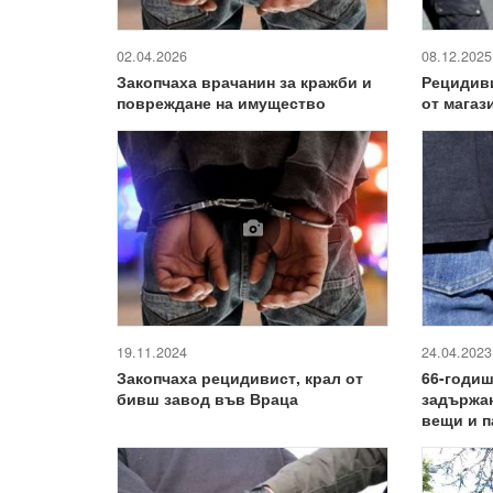
02.04.2026
08.12.2025
Закопчаха врачанин за кражби и
Рецидиви
повреждане на имущество
от магаз
19.11.2024
24.04.2023
Закопчаха рецидивист, крал от
66-годиш
бивш завод във Враца
задържан
вещи и 