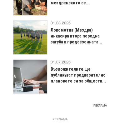
мездренското се...
01.08.2026
Локомотив (Мездра)
инкасира втора поредна
загуба в предсезонната...
31.07.2026
Възложителите ще
публикуват предварително
плановете си за обществ...
РЕКЛАМА
РЕКЛАМА