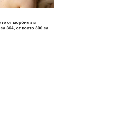
ите от морбили в
са 364, от които 300 са