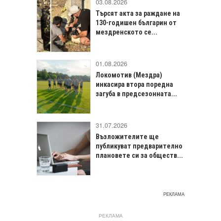
03.08.2026
Търсят акта за раждане на
130-годишен българин от
мездренското се...
01.08.2026
Локомотив (Мездра)
инкасира втора поредна
загуба в предсезонната...
31.07.2026
Възложителите ще
публикуват предварително
плановете си за обществ...
РЕКЛАМА
РЕКЛАМА