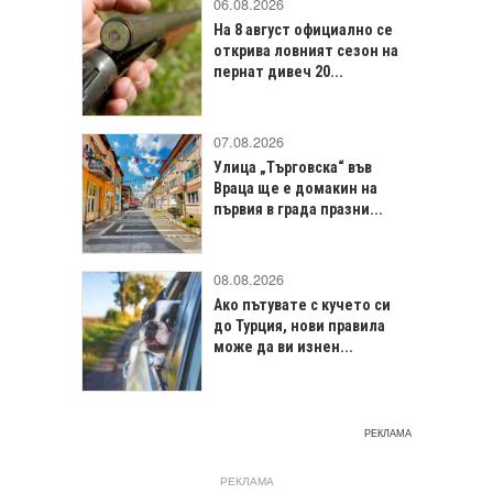
06.08.2026
На 8 август официално се
открива ловният сезон на
пернат дивеч 20...
07.08.2026
Улица „Търговска“ във
Враца щe е домакин на
първия в града празни...
08.08.2026
Ако пътувате с кучето си
до Турция, нови правила
може да ви изнен...
РЕКЛАМА
РЕКЛАМА