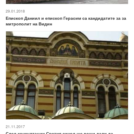
29.01.2018
Епископ Даниил и епископ Герасим са кандидатите за за
митрополит на Видин
21.11.2017
След консултации Светия синод ще реши дали да