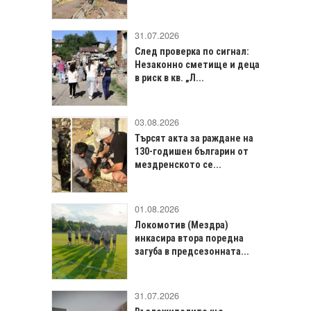
31.07.2026
След проверка по сигнал:
Незаконно сметище и деца
в риск в кв. „Л...
03.08.2026
Търсят акта за раждане на
130-годишен българин от
мездренското се...
01.08.2026
Локомотив (Мездра)
инкасира втора поредна
загуба в предсезонната...
31.07.2026