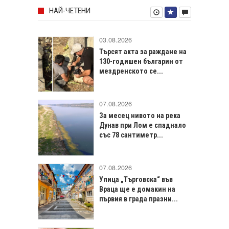
НАЙ-ЧЕТЕНИ
03.08.2026
Търсят акта за раждане на
130-годишен българин от
мездренското се...
07.08.2026
За месец нивото на река
Дунав при Лом е спаднало
със 78 сантиметр...
07.08.2026
Улица „Търговска“ във
Враца щe е домакин на
първия в града празни...