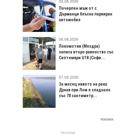
03.08.2026
Почерпен мъж от с.
Дърманци блъсна паркиран
автомобил
06.08.2026
Локомотив (Мездра)
записа второ равенство със
Септември U18 (Софи...
07.08.2026
За месец нивото на река
Дунав при Лом е спаднало
със 78 сантиметр...
РЕКЛАМА
РЕКЛАМА