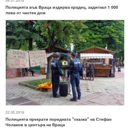
26.07.2019
Полицията във Враца издирва крадец, задигнал 1 000
лева от частен дом
22.05.2019
Полицията прекрати поредната "сказка" на Стефан
Чолаков в центъра на Враца