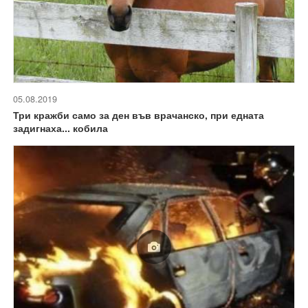
05.08.2019
Три кражби само за ден във врачанско, при едната
задигнаха... кобила