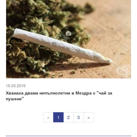
15.03.2019
Хванаха двама непълнолетни в Мездра с "чай за
пушене"
«
1
2
3
»