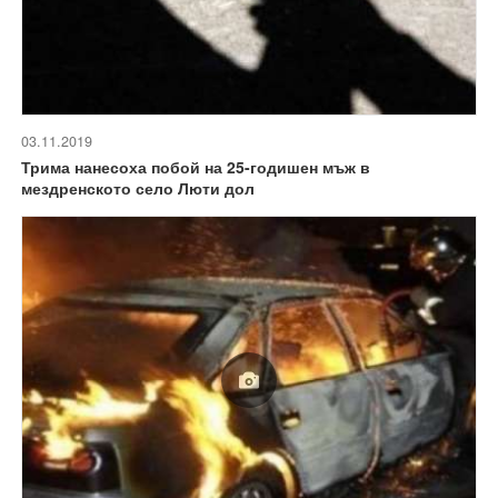
03.11.2019
Трима нанесоха побой на 25-годишен мъж в
мездренското село Люти дол