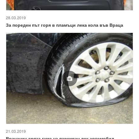
28.03.2019
За пореден път горя в пламъци лека кола във Враца
21.03.2019
Врачанин сряза гума на паркиран лек автомобил