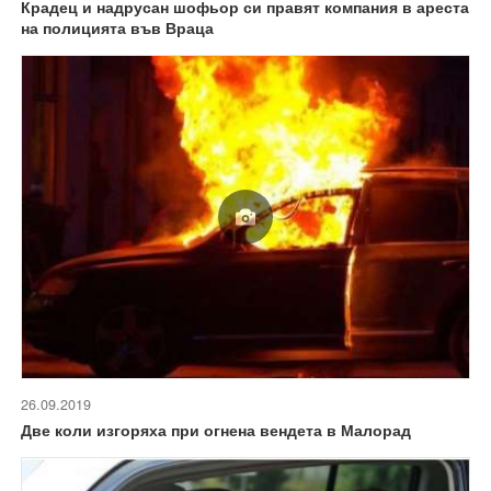
Крадец и надрусан шофьор си правят компания в ареста
на полицията във Враца
26.09.2019
Две коли изгоряха при огнена вендета в Малорад