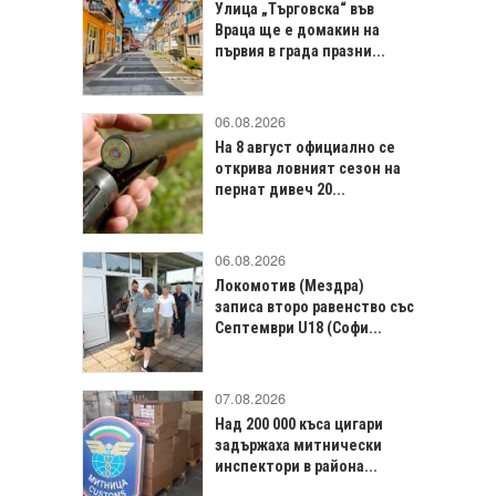
Улица „Търговска“ във
Враца щe е домакин на
първия в града празни...
06.08.2026
На 8 август официално се
открива ловният сезон на
пернат дивеч 20...
06.08.2026
Локомотив (Мездра)
записа второ равенство със
Септември U18 (Софи...
07.08.2026
Над 200 000 къса цигари
задържаха митнически
инспектори в района...