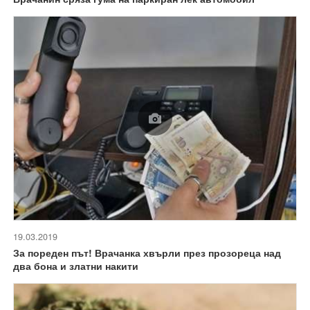
19.03.2019
За пореден път! Врачанка хвърли през прозореца над
два бона и златни накити