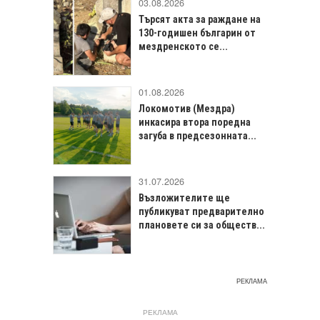
03.08.2026
Търсят акта за раждане на
130-годишен българин от
мездренското се...
01.08.2026
Локомотив (Мездра)
инкасира втора поредна
загуба в предсезонната...
31.07.2026
Възложителите ще
публикуват предварително
плановете си за обществ...
РЕКЛАМА
РЕКЛАМА