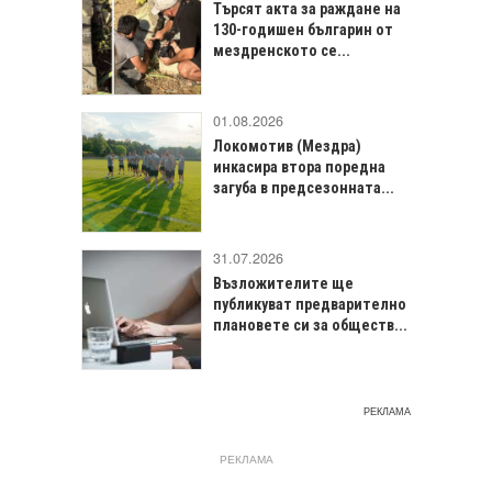
Търсят акта за раждане на
130-годишен българин от
мездренското се...
01.08.2026
Локомотив (Мездра)
инкасира втора поредна
загуба в предсезонната...
31.07.2026
Възложителите ще
публикуват предварително
плановете си за обществ...
РЕКЛАМА
РЕКЛАМА