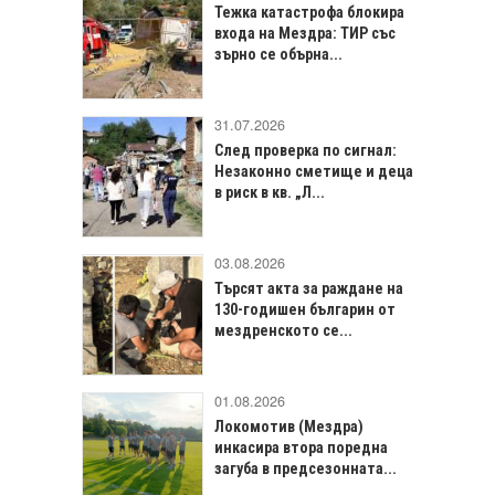
Тежка катастрофа блокира
входа на Мездра: ТИР със
зърно се обърна...
31.07.2026
След проверка по сигнал:
Незаконно сметище и деца
в риск в кв. „Л...
03.08.2026
Търсят акта за раждане на
130-годишен българин от
мездренското се...
01.08.2026
Локомотив (Мездра)
инкасира втора поредна
загуба в предсезонната...